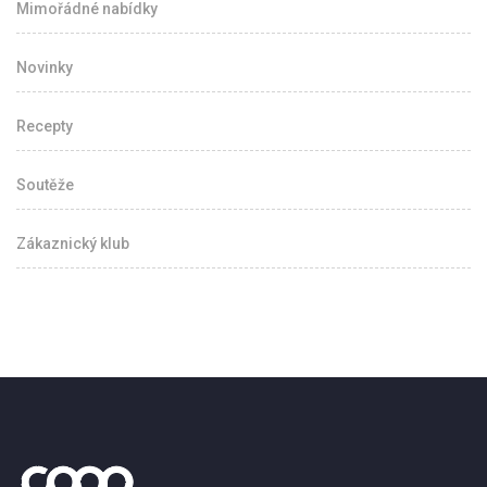
Mimořádné nabídky
Novinky
Recepty
Soutěže
Zákaznický klub