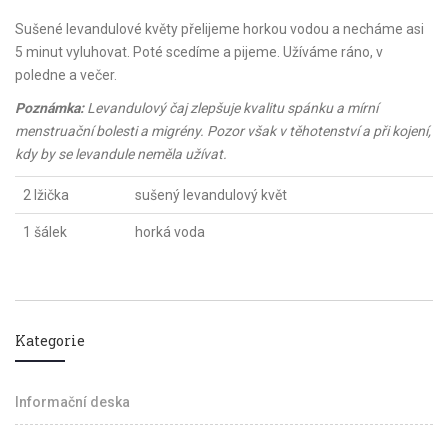
Sušené levandulové květy přelijeme horkou vodou a necháme asi
5 minut vyluhovat. Poté scedíme a pijeme. Užíváme ráno, v
poledne a večer.
Poznámka:
Levandulový čaj zlepšuje kvalitu spánku a mírní
menstruační bolesti a migrény. Pozor však v těhotenství a při kojení,
kdy by se levandule neměla užívat.
2 lžička
sušený levandulový květ
1 šálek
horká voda
Kategorie
Informační deska