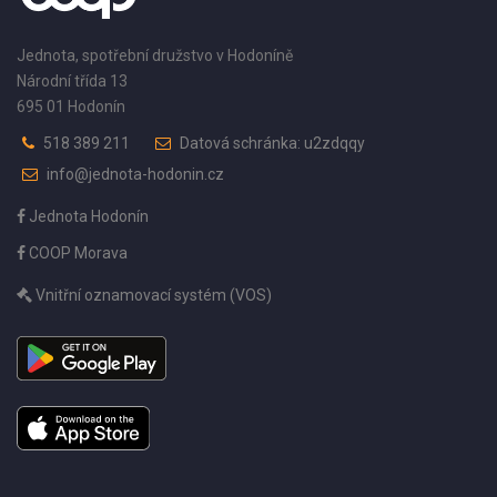
Jednota, spotřební družstvo v Hodoníně
Národní třída 13
695 01 Hodonín
518 389 211
Datová schránka: u2zdqqy
info@jednota-hodonin.cz
Jednota Hodonín
COOP Morava
Vnitřní oznamovací systém (VOS)