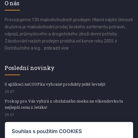
O nás
Provozujeme 130 maloobchodních prodejen. Hlavní náplní činnosti
družstva je maloobchodní prodej širokého sortimentu potravin,
nápojů, průmyslového a drogistického zboží denní potřeby.
Zásobování našich prodejen probíhá od konce roku 2005 z
Distribučního a log...
zobrazit více
Poslední novinky
S aplikací naCOOPka vybrané produkty ještě levněji!
29.07
Prokop pro Vás vybírá z obslužného úseku na víkendovku tu
nejlepší cenu z letáku!
29.07
Prokop pro Vás vybírá z obslužného úseku na víkendovku tu
nejlepší cenu z letáku!
Souhlas s použitím COOKIES