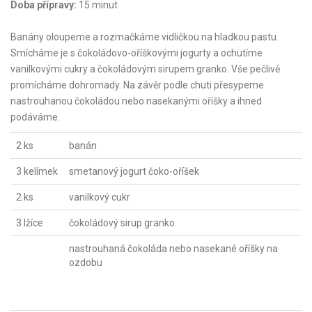
Doba přípravy:
15 minut
Banány oloupeme a rozmačkáme vidličkou na hladkou pastu.
Smícháme je s čokoládovo-oříškovými jogurty a ochutíme
vanilkovými cukry a čokoládovým sirupem granko. Vše pečlivě
promícháme dohromady. Na závěr podle chuti přesypeme
nastrouhanou čokoládou nebo nasekanými oříšky a ihned
podáváme.
2 ks
banán
3 kelímek
smetanový jogurt čoko-oříšek
2 ks
vanilkový cukr
3 lžíce
čokoládový sirup granko
nastrouhaná čokoláda nebo nasekané oříšky na
ozdobu