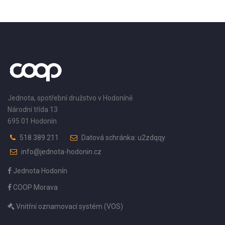
Jednota, spotřební družstvo v Hodoníně
Národní třída 13
695 01 Hodonín
518 389 211
Datová schránka: u2zdqqy
info@jednota-hodonin.cz
Jednota Hodonín
COOP Morava
Vnitřní oznamovací systém (VOS)