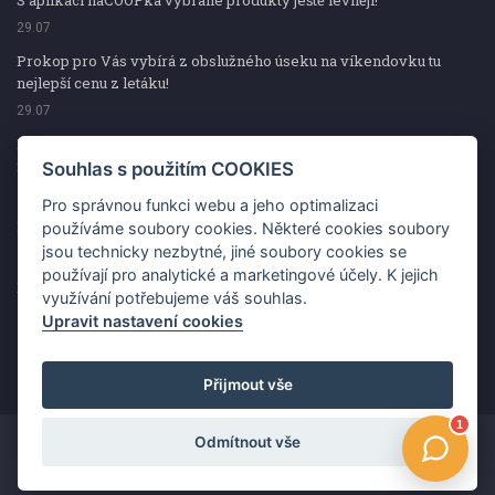
S aplikací naCOOPka vybrané produkty ještě levněji!
29.07
Prokop pro Vás vybírá z obslužného úseku na víkendovku tu
nejlepší cenu z letáku!
29.07
Prokop pro Vás vybírá z obslužného úseku na víkendovku tu
nejlepší cenu z letáku!
Souhlas s použitím COOKIES
29.07
Pro správnou funkci webu a jeho optimalizaci
Kup špekáčky od Váhaly a vyhraj s naCOOPkou sekerku Fiskars
používáme soubory cookies. Některé cookies soubory
jsou technicky nezbytné, jiné soubory cookies se
29.07
používají pro analytické a marketingové účely. K jejich
Prokop pro Vás vybírá na víkendovku ty nejlepší ceny z letáku!
využívání potřebujeme váš souhlas.
29.07
Upravit nastavení cookies
Přijmout vše
Odmítnout vše
Copyright ©2026 Jednota, spotřební družstvo v Hodoníně
Změnit souhlas s použitím COOKIES
Kontakt