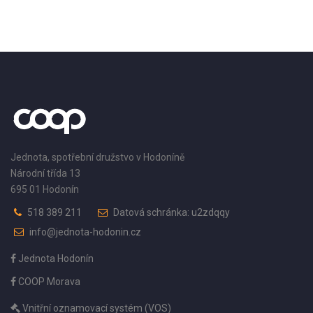
Jednota, spotřební družstvo v Hodoníně
Národní třída 13
695 01 Hodonín
518 389 211
Datová schránka: u2zdqqy
info@jednota-hodonin.cz
Jednota Hodonín
COOP Morava
Vnitřní oznamovací systém (VOS)