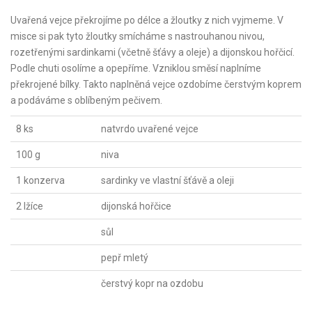
Uvařená vejce překrojíme po délce a žloutky z nich vyjmeme. V
misce si pak tyto žloutky smícháme s nastrouhanou nivou,
rozetřenými sardinkami (včetně šťávy a oleje) a dijonskou hořčicí.
Podle chuti osolíme a opepříme. Vzniklou směsí naplníme
překrojené bílky. Takto naplněná vejce ozdobíme čerstvým koprem
a podáváme s oblíbeným pečivem.
8 ks
natvrdo uvařené vejce
100 g
niva
1 konzerva
sardinky ve vlastní šťávě a oleji
2 lžíce
dijonská hořčice
sůl
pepř mletý
čerstvý kopr na ozdobu