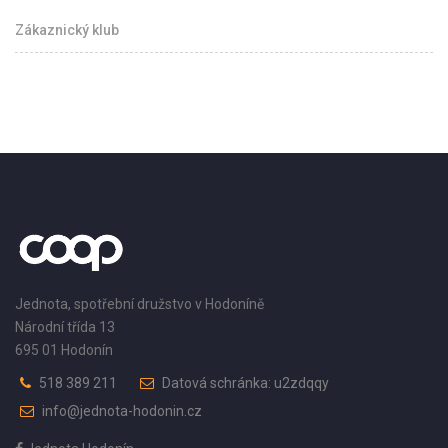
Zákaznický klub
Jednota, spotřební družstvo v Hodoníně
Národní třída 13
695 01 Hodonín
518 389 211
Datová schránka: u2zdqqy
info@jednota-hodonin.cz