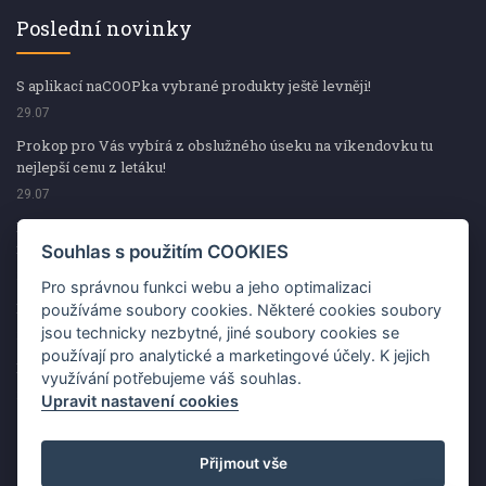
Poslední novinky
S aplikací naCOOPka vybrané produkty ještě levněji!
29.07
Prokop pro Vás vybírá z obslužného úseku na víkendovku tu
nejlepší cenu z letáku!
29.07
Prokop pro Vás vybírá z obslužného úseku na víkendovku tu
nejlepší cenu z letáku!
Souhlas s použitím COOKIES
29.07
Pro správnou funkci webu a jeho optimalizaci
Kup špekáčky od Váhaly a vyhraj s naCOOPkou sekerku Fiskars
používáme soubory cookies. Některé cookies soubory
jsou technicky nezbytné, jiné soubory cookies se
29.07
používají pro analytické a marketingové účely. K jejich
Prokop pro Vás vybírá na víkendovku ty nejlepší ceny z letáku!
využívání potřebujeme váš souhlas.
29.07
Upravit nastavení cookies
Přijmout vše