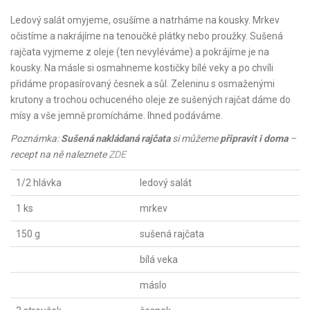
Ledový salát omyjeme, osušíme a natrháme na kousky. Mrkev
očistíme a nakrájíme na tenoučké plátky nebo proužky. Sušená
rajčata vyjmeme z oleje (ten nevyléváme) a pokrájíme je na
kousky. Na másle si osmahneme kostičky bílé veky a po chvíli
přidáme propasírovaný česnek a sůl. Zeleninu s osmaženými
krutony a trochou ochuceného oleje ze sušených rajčat dáme do
mísy a vše jemně promícháme. Ihned podáváme.
Poznámka:
Sušená nakládaná rajčata
si můžeme
připravit i doma
–
recept na ně naleznete
ZDE
1/2 hlávka
ledový salát
1 ks
mrkev
150 g
sušená rajčata
bílá veka
máslo