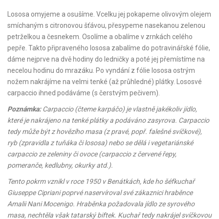
Lososa omyjeme a osušíme. Vcelku jej pokapeme olivovým olejem
smíchaným s citronovou šťávou, přesypeme nasekanou zelenou
petrželkou a česnekem. Osolíme a obalíme v zrnkách celého
pepře. Takto připraveného lososa zabalíme do potravinářské fólie,
dáme nejprve na dvě hodiny do ledničky a poté jej přemístíme na
necelou hodinu do mrazáku. Po vyndání z fólie lososa ostrým
nožem nakrájíme na velmi tenké (až průhledné) plátky. Lososvé
carpaccio ihned podáváme (s čerstvým pečivem).
Poznámka:
Carpaccio (čteme karpáčo) je vlastně jakékoliv jídlo,
které je nakrájeno na tenké plátky a podáváno zasyrova. Carpaccio
tedy může být z hovězího masa (z pravé, popř. falešné svíčkové),
ryb (zpravidla z tuňáka či lososa) nebo se dělá i vegetariánské
carpaccio ze zeleniny či ovoce (carpaccio z červené řepy,
pomeranče, kedlubny, okurky atd.).
Tento pokrm vznikl v roce 1950 v Benátkách, kde ho šéfkuchař
Giuseppe Cipriani poprvé naservíroval své zákaznici hraběnce
Amalii Nani Mocenigo. Hraběnka požadovala jídlo ze syrového
masa, nechtěla však tatarský biftek. Kuchař tedy nakrájel svíčkovou