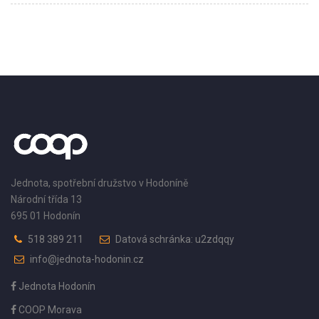
Jednota, spotřební družstvo v Hodoníně
Národní třída 13
695 01 Hodonín
518 389 211
Datová schránka: u2zdqqy
info@jednota-hodonin.cz
Jednota Hodonín
COOP Morava