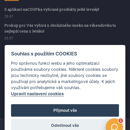
S aplikací naCOOPka vybrané produkty ještě levněji!
29.07
Prokop pro Vás vybírá z obslužného úseku na víkendovku tu
nejlepší cenu z letáku!
29.07
Prokop pro Vás vybírá z obslužného úseku na víkendovku tu
nejlepší cenu z letáku!
Souhlas s použitím COOKIES
29.07
Pro správnou funkci webu a jeho optimalizaci
Kup špekáčky od Váhaly a vyhraj s naCOOPkou sekerku Fiskars
používáme soubory cookies. Některé cookies soubory
jsou technicky nezbytné, jiné soubory cookies se
29.07
používají pro analytické a marketingové účely. K jejich
Prokop pro Vás vybírá na víkendovku ty nejlepší ceny z letáku!
využívání potřebujeme váš souhlas.
29.07
Upravit nastavení cookies
Přijmout vše
Odmítnout vše
Copyright ©2026 Jednota, spotřební družstvo v Hodoníně