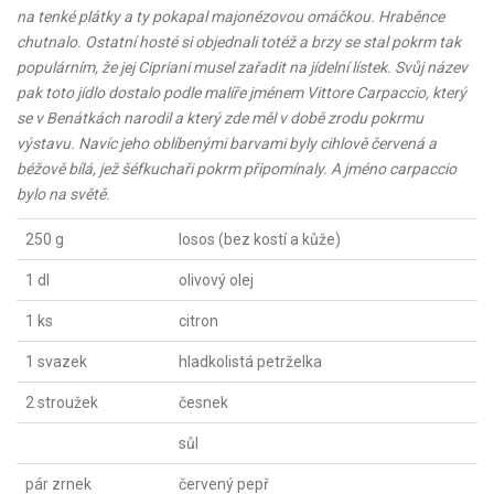
na tenké plátky a ty pokapal majonézovou omáčkou. Hraběnce
chutnalo. Ostatní hosté si objednali totéž a brzy se stal pokrm tak
populárním, že jej Cipriani musel zařadit na jídelní lístek. Svůj název
pak toto jídlo dostalo podle malíře jménem Vittore Carpaccio, který
se v Benátkách narodil a který zde měl v době zrodu pokrmu
výstavu. Navíc jeho oblíbenými barvami byly cihlově červená a
béžově bílá, jež šéfkuchaři pokrm připomínaly. A jméno carpaccio
bylo na světě.
250 g
losos (bez kostí a kůže)
1 dl
olivový olej
1 ks
citron
1 svazek
hladkolistá petrželka
2 stroužek
česnek
sůl
pár zrnek
červený pepř