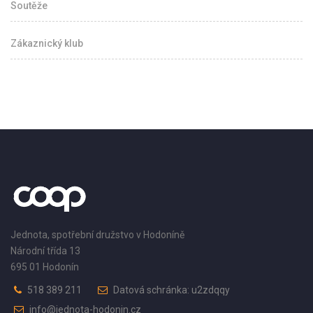
Soutěže
Zákaznický klub
Jednota, spotřební družstvo v Hodoníně
Národní třída 13
695 01 Hodonín
518 389 211
Datová schránka: u2zdqqy
info@jednota-hodonin.cz