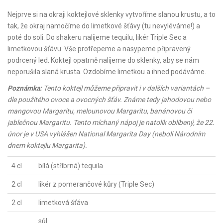
Nejprve si na okraji koktejlové sklenky vytvoříme slanou krustu, a to
tak, že okraj namočíme do limetkové šťávy (tu nevyléváme!) a
poté do soli. Do shakeru nalijeme tequilu, likér Triple Sec a
limetkovou šťávu. Vše protřepeme a nasypeme připravený
podrcený led. Koktejl opatrně nalijeme do sklenky, aby se nám
neporušila slaná krusta. Ozdobíme limetkou a ihned podáváme.
Poznámka:
Tento koktejl můžeme připravit i v dalších variantách –
dle použitého ovoce a ovocných šťáv. Známe tedy jahodovou nebo
mangovou Margaritu, melounovou Margaritu, banánovou či
jablečnou Margaritu. Tento míchaný nápoj je natolik oblíbený, že 22.
únor je v USA vyhlášen National Margarita Day (neboli Národním
dnem koktejlu Margarita).
4 cl
bílá (stříbrná) tequila
2 cl
likér z pomerančové kůry (Triple Sec)
2 cl
limetková šťáva
sůl