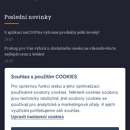
Poslední novinky
S aplikací naCOOPka vybrané produkty ještě levněji!
29.07
Prokop pro Vás vybírá z obslužného úseku na víkendovku tu
nejlepší cenu z letáku!
29.07
Prokop pro Vás vybírá z obslužného úseku na víkendovku tu
nejlepší cenu z letáku!
Souhlas s použitím COOKIES
29.07
Pro správnou funkci webu a jeho optimalizaci
Kup špekáčky od Váhaly a vyhraj s naCOOPkou sekerku Fiskars
používáme soubory cookies. Některé cookies soubory
jsou technicky nezbytné, jiné soubory cookies se
29.07
používají pro analytické a marketingové účely. K jejich
Prokop pro Vás vybírá na víkendovku ty nejlepší ceny z letáku!
využívání potřebujeme váš souhlas.
29.07
Upravit nastavení cookies