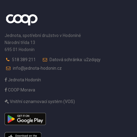
Jednota, spotřební družstvo v Hodoníně
Národní třída 13
695 01 Hodonín
518 389 211
Datová schránka: u2zdqqy
info@jednota-hodonin.cz
Jednota Hodonín
COOP Morava
Vnitřní oznamovací systém (VOS)