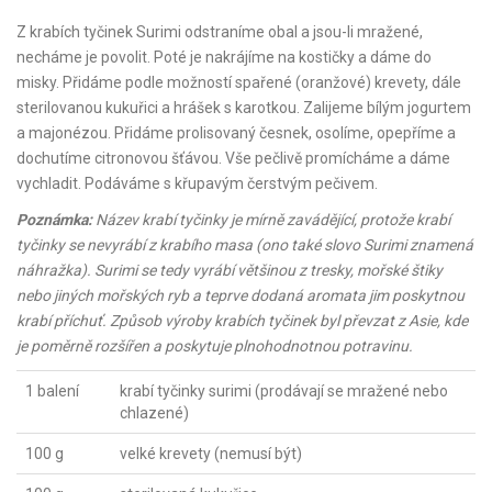
Z krabích tyčinek Surimi odstraníme obal a jsou-li mražené,
necháme je povolit. Poté je nakrájíme na kostičky a dáme do
misky. Přidáme podle možností spařené (oranžové) krevety, dále
sterilovanou kukuřici a hrášek s karotkou. Zalijeme bílým jogurtem
a majonézou. Přidáme prolisovaný česnek, osolíme, opepříme a
dochutíme citronovou šťávou. Vše pečlivě promícháme a dáme
vychladit. Podáváme s křupavým čerstvým pečivem.
Poznámka:
Název krabí tyčinky je mírně zavádějící, protože krabí
tyčinky se nevyrábí z krabího masa (ono také slovo Surimi znamená
náhražka). Surimi se tedy vyrábí většinou z tresky, mořské štiky
nebo jiných mořských ryb a teprve dodaná aromata jim poskytnou
krabí příchuť. Způsob výroby krabích tyčinek byl převzat z Asie, kde
je poměrně rozšířen a poskytuje plnohodnotnou potravinu.
1 balení
krabí tyčinky surimi (prodávají se mražené nebo
chlazené)
100 g
velké krevety (nemusí být)