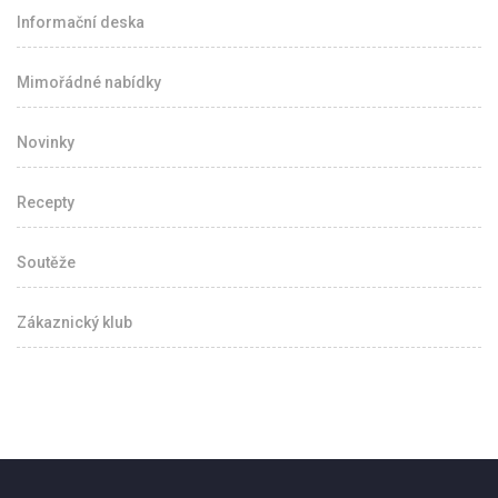
Informační deska
Mimořádné nabídky
Novinky
Recepty
Soutěže
Zákaznický klub