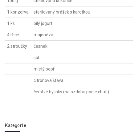
100 g
sterilovaná kukuřice
1 konzerva
sterilovaný hrášek s karotkou
1 ks
bílý jogurt
4 lžíce
majonéza
2 stroužky
česnek
sůl
mletý pepř
citronová šťáva
čerstvé bylinky (na ozdobu podle chuti)
Kategorie