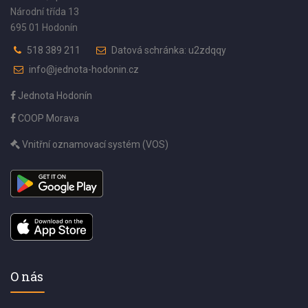
Národní třída 13
695 01 Hodonín
518 389 211
Datová schránka: u2zdqqy
info@jednota-hodonin.cz
Jednota Hodonín
COOP Morava
Vnitřní oznamovací systém (VOS)
O nás