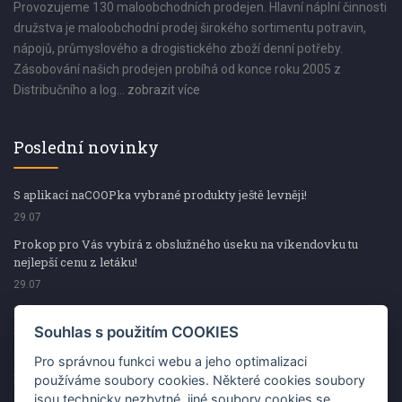
Provozujeme 130 maloobchodních prodejen. Hlavní náplní činnosti
družstva je maloobchodní prodej širokého sortimentu potravin,
nápojů, průmyslového a drogistického zboží denní potřeby.
Zásobování našich prodejen probíhá od konce roku 2005 z
Distribučního a log...
zobrazit více
Poslední novinky
S aplikací naCOOPka vybrané produkty ještě levněji!
29.07
Prokop pro Vás vybírá z obslužného úseku na víkendovku tu
nejlepší cenu z letáku!
29.07
Prokop pro Vás vybírá z obslužného úseku na víkendovku tu
nejlepší cenu z letáku!
Souhlas s použitím COOKIES
29.07
Pro správnou funkci webu a jeho optimalizaci
Kup špekáčky od Váhaly a vyhraj s naCOOPkou sekerku Fiskars
používáme soubory cookies. Některé cookies soubory
jsou technicky nezbytné, jiné soubory cookies se
29.07