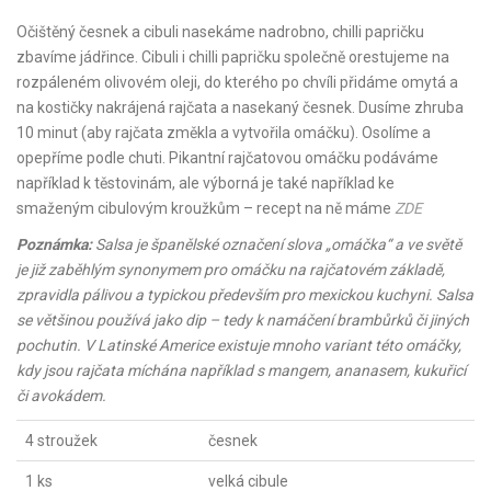
Očištěný česnek a cibuli nasekáme nadrobno, chilli papričku
zbavíme jádřince. Cibuli i chilli papričku společně orestujeme na
rozpáleném olivovém oleji, do kterého po chvíli přidáme omytá a
na kostičky nakrájená rajčata a nasekaný česnek. Dusíme zhruba
10 minut (aby rajčata změkla a vytvořila omáčku). Osolíme a
opepříme podle chuti. Pikantní rajčatovou omáčku podáváme
například k těstovinám, ale výborná je také například ke
smaženým cibulovým kroužkům – recept na ně máme
ZDE
Poznámka:
Salsa je španělské označení slova „omáčka“ a ve světě
je již zaběhlým synonymem pro omáčku na rajčatovém základě,
zpravidla pálivou a typickou především pro mexickou kuchyni. Salsa
se většinou používá jako dip – tedy k namáčení brambůrků či jiných
pochutin. V Latinské Americe existuje mnoho variant této omáčky,
kdy jsou rajčata míchána například s mangem, ananasem, kukuřicí
či avokádem.
4 stroužek
česnek
1 ks
velká cibule