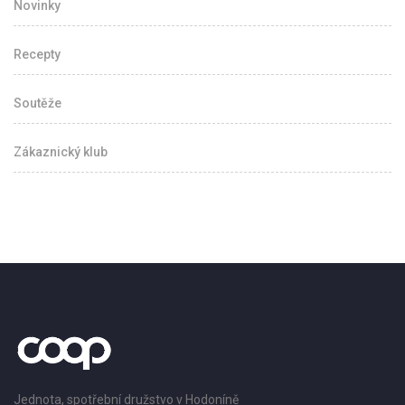
Novinky
Recepty
Soutěže
Zákaznický klub
Jednota, spotřební družstvo v Hodoníně