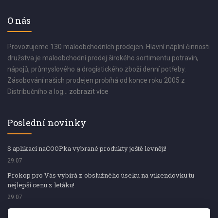
O nás
Provozujeme 130 maloobchodních prodejen. Hlavní náplní činnosti
družstva je maloobchodní prodej širokého sortimentu potravin,
nápojů, průmyslového a drogistického zboží denní potřeby.
Zásobování našich prodejen probíhá od konce roku 2005 z
Distribučního a log...
zobrazit více
Poslední novinky
S aplikací naCOOPka vybrané produkty ještě levněji!
29.07
Prokop pro Vás vybírá z obslužného úseku na víkendovku tu
nejlepší cenu z letáku!
29.07
Prokop pro Vás vybírá z obslužného úseku na víkendovku tu