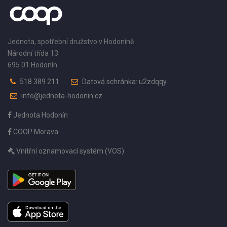
Jednota, spotřební družstvo v Hodoníně
Národní třída 13
695 01 Hodonín
518 389 211
Datová schránka: u2zdqqy
info@jednota-hodonin.cz
Jednota Hodonín
COOP Morava
Vnitřní oznamovací systém (VOS)