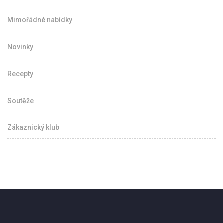
Mimořádné nabídky
Novinky
Recepty
Soutěže
Zákaznický klub