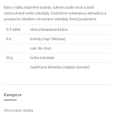
Kávu v šálku doplníme brandy, cukrem podle chuti a částí
nastrouhané hořké čokolády. Ozdobíme vyšlehanou šlehačkou a
posypeme zbytkem strouhané čokolády. Ihned podáváme.
3/4 šálek
silná překapávaná káva
4 cl
brandy (např. Metaxa)
cukr dle chuti
20 g
hořká čokoláda
našlehaná šlehačka (nejlépe domácí)
Kategorie
Informační deska