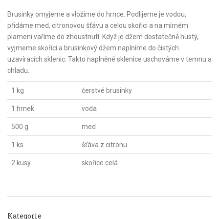
Brusinky omyjeme a vložíme do hrnce. Podlijeme je vodou,
přidáme med, citronovou šťávu a celou skořici a na mírném
plameni vaříme do zhoustnutí. Když je džem dostatečně hustý,
vyjmeme skořici a brusinkový džem naplníme do čistých
uzavíracích sklenic. Takto naplněné sklenice uschováme v temnu a
chladu.
1 kg
čerstvé brusinky
1 hrnek
voda
500 g
med
1 ks
šťáva z citronu
2 kusy
skořice celá
Kategorie