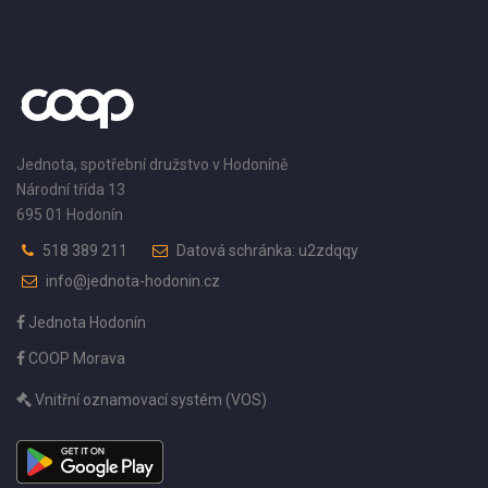
Jednota, spotřební družstvo v Hodoníně
Národní třída 13
695 01 Hodonín
518 389 211
Datová schránka: u2zdqqy
info@jednota-hodonin.cz
Jednota Hodonín
COOP Morava
Vnitřní oznamovací systém (VOS)