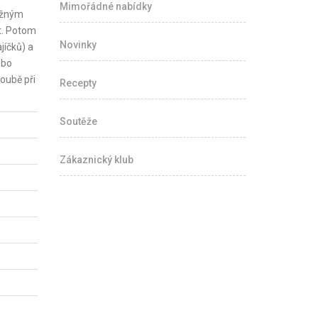
Mimořádné nabídky
lažným
t. Potom
Novinky
jíčků) a
ebo
oubě při
Recepty
Soutěže
Zákaznický klub