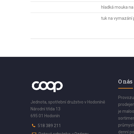
hladká mouka na 
tuk na vymazání 
O nás
Provozu
Jednota, spotřební družstvo v Hodoníně
prodejen
Národní třída 13
je maloo
695 01 Hodonín
sortimen
průmyslo
518 389 211
denní po