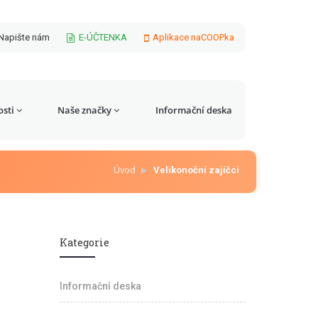
Napište nám
E-ÚČTENKA
Aplikace naCOOPka
sti
Naše značky
Informační deska
Úvod
Velikonoční zajíčci
Kategorie
Informační deska