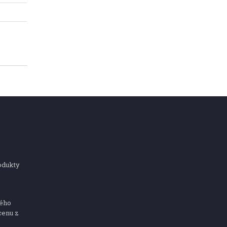
odukty
ného
cenu z