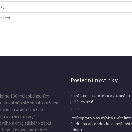
vál
plechu
Poslední novinky
S aplikací naCOOPka vybrané pr
jeme 130 maloobchodních
ještě levněji!
. Hlavní náplní činnosti družstva
29.07
bchodní prodej širokého
tu potravin, nápojů,
Prokop pro Vás vybírá z obsluž
vého a drogistického zboží
úseku na víkendovku tu nejlepší 
letáku!
třeby. Zásobování našich