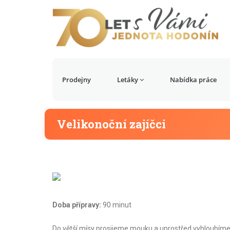
Prodejny
Letáky
Nabídka práce
Velikonoční zajíčci
Doba přípravy:
90 minut
Do větší mísy prosijeme mouku a uprostřed vyhloubíme