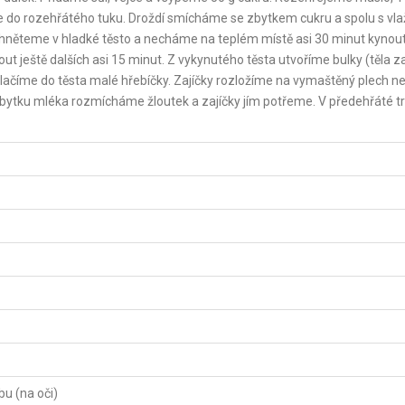
me do rozehřátého tuku. Droždí smícháme se zbytkem cukru a spolu s v
ěteme v hladké těsto a necháme na teplém místě asi 30 minut kynou
ještě dalších asi 15 minut. Z vykynutého těsta utvoříme bulky (těla za
lačíme do těsta malé hřebíčky. Zajíčky rozložíme na vymaštěný plech n
zbytku mléka rozmícháme žloutek a zajíčky jím potřeme. V předehřáté tr
u (na oči)