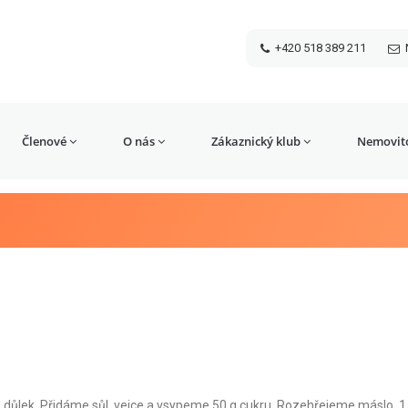
+420 518 389 211
Členové
O nás
Zákaznický klub
Nemovito
 důlek. Přidáme sůl, vejce a vsypeme 50 g cukru. Rozehřejeme máslo, 1