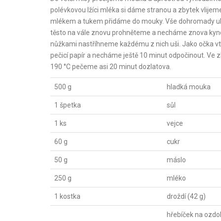
polévkovou lžíci mléka si dáme stranou a zbytek vlije
mlékem a tukem přidáme do mouky. Vše dohromady uhn
těsto na vále znovu prohněteme a necháme znova kynout 
nůžkami nastříhneme každému z nich uši. Jako očka vt
pečicí papír a necháme ještě 10 minut odpočinout. Ve 
190 °C pečeme asi 20 minut dozlatova.
500 g
hladká mouka
1 špetka
sůl
1 ks
vejce
60 g
cukr
50 g
máslo
250 g
mléko
1 kostka
droždí (42 g)
hřebíček na ozdob