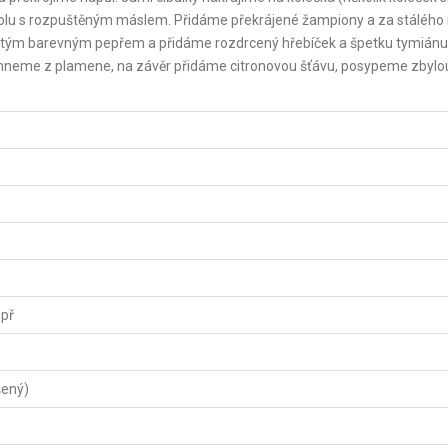
polu s rozpuštěným máslem. Přidáme překrájené žampiony a za stálého
letým barevným pepřem a přidáme rozdrcený hřebíček a špetku tymiánu
áhneme z plamene, na závěr přidáme citronovou šťávu, posypeme zbylou
epř
šený)