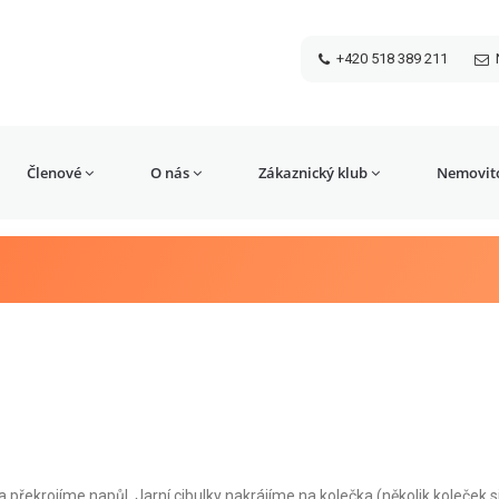
+420 518 389 211
Členové
O nás
Zákaznický klub
Nemovito
překrojíme napůl. Jarní cibulky nakrájíme na kolečka (několik koleček s