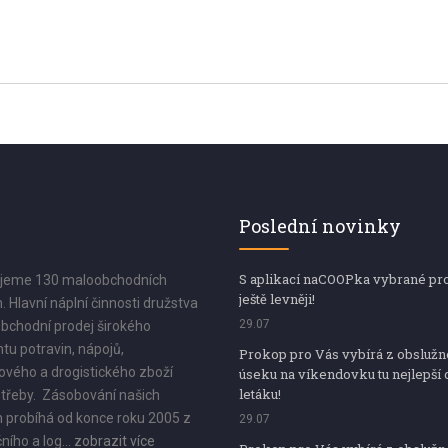
Poslední novinky
S aplikací naCOOPka vybrané pr
jeme 130 maloobchodních
ještě levněji!
. Hlavní náplní činnosti družstva
29.07
bchodní prodej širokého
tu potravin, nápojů,
Prokop pro Vás vybírá z obsluž
vého a drogistického zboží
úseku na víkendovku tu nejlepší 
letáku!
třeby. Zásobování našich
 probíhá od konce roku 2005 z
29.07
ního a log...
zobrazit více