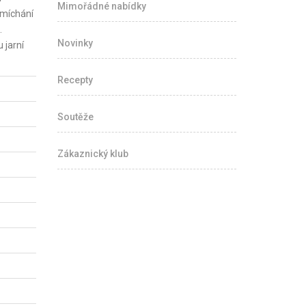
Mimořádné nabídky
 míchání
.
Novinky
 jarní
Recepty
Soutěže
Zákaznický klub