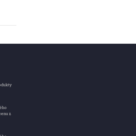
odukty
ného
cenu z