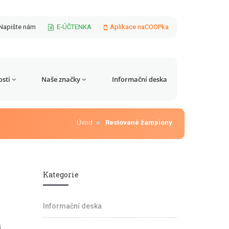
Napište nám
E-ÚČTENKA
Aplikace naCOOPka
sti
Naše značky
Informační deska
Úvod
Restované žampiony
Kategorie
Informační deska
i