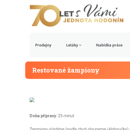
Prodejny
Letáky
Nabídka práce
Restované žampiony
Doba přípravy:
25 minut
Žampiony očistíme (podle chuti oloupeme i kloboučky) a 