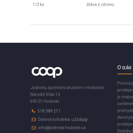
1/2 ks
šťáva z citronu
O nás
Provozu
Jednota, spotřební družstvo v Hodoníně
prodejen
Národní třída 13
je maloo
695 01 Hodonín
sortimen
průmyslo
518 389 211
denní po
Datová schránka: u2zdqqy
prodejen
info@jednota-hodonin.cz
Distribuč