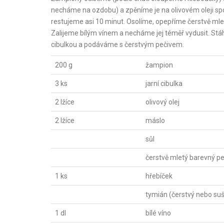
necháme na ozdobu) a zpěníme je na olivovém oleji s
restujeme asi 10 minut. Osolíme, opepříme čerstvě m
Zalijeme bílým vínem a necháme jej téměř vydusit. St
cibulkou a podáváme s čerstvým pečivem.
200 g
žampion
3 ks
jarní cibulka
2 lžíce
olivový olej
2 lžíce
máslo
sůl
čerstvě mletý barevný p
1 ks
hřebíček
tymián (čerstvý nebo su
1 dl
bílé víno