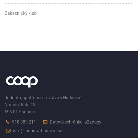
Zákaznický klub
Jednota, spotřební družstvo v Hodoníně
Národní třída 13
695 01 Hodonín
518 389 211
Datová schránka: u2zdqqy
info@jednota-hodonin.cz