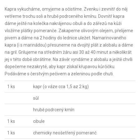
Kapra vykucháme, omyjeme a očistíme. Zvenku i zevnitř do něj
vetřeme trochu soli a hrubě podrceného kmínu. Dovnitř kapra
dáme ještě na kolečka nakrájenou cibuli a do zářezů na kůži
vložíme plátky pomeranče. Zakapeme olivovým olejem, přelijeme
pivem a dáme na 2 hodiny do lednice uležet. Namarinovaného
kapra (i s marinádou) přesuneme na dvojitý plát z alobalu a dáme
na gril. Grilujeme na středním žáru asi 30 až 40 minut a několikrát
jej v této době obrátíme. Na závěr vyndáme z alobalu a ještě chvíli
dopečeme nezakryté, aby kapr získal křupavou kůrčičku.
Podáváme s čerstvým pečivem a zeleninou podle chuti.
1 ks
kapr (o váze cca 1,5 az 2 kg)
sůl
hrubě podrcený kmín
1 ks
cibule
1 ks
chemicky neošetřený pomeranč