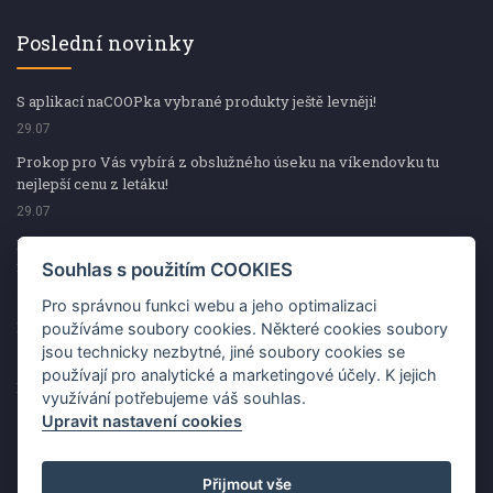
Poslední novinky
S aplikací naCOOPka vybrané produkty ještě levněji!
29.07
Prokop pro Vás vybírá z obslužného úseku na víkendovku tu
nejlepší cenu z letáku!
29.07
Prokop pro Vás vybírá z obslužného úseku na víkendovku tu
nejlepší cenu z letáku!
Souhlas s použitím COOKIES
29.07
Pro správnou funkci webu a jeho optimalizaci
Kup špekáčky od Váhaly a vyhraj s naCOOPkou sekerku Fiskars
používáme soubory cookies. Některé cookies soubory
jsou technicky nezbytné, jiné soubory cookies se
29.07
používají pro analytické a marketingové účely. K jejich
Prokop pro Vás vybírá na víkendovku ty nejlepší ceny z letáku!
využívání potřebujeme váš souhlas.
29.07
Upravit nastavení cookies
Přijmout vše