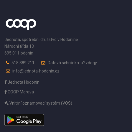
Jednota, spotřební družstvo v Hodoníně
Národní třída 13
695 01 Hodonín
518 389 211
Datová schránka: u2zdqqy
info@jednota-hodonin.cz
Jednota Hodonín
COOP Morava
Vnitřní oznamovací systém (VOS)