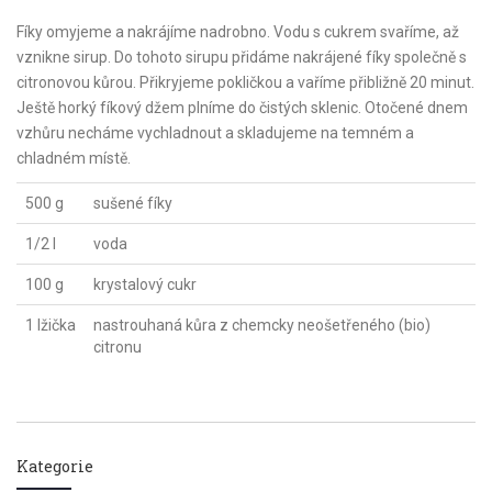
Fíky omyjeme a nakrájíme nadrobno. Vodu s cukrem svaříme, až
vznikne sirup. Do tohoto sirupu přidáme nakrájené fíky společně s
citronovou kůrou. Přikryjeme pokličkou a vaříme přibližně 20 minut.
Ještě horký fíkový džem plníme do čistých sklenic. Otočené dnem
vzhůru necháme vychladnout a skladujeme na temném a
chladném místě.
500 g
sušené fíky
1/2 l
voda
100 g
krystalový cukr
1 lžička
nastrouhaná kůra z chemcky neošetřeného (bio)
citronu
Kategorie