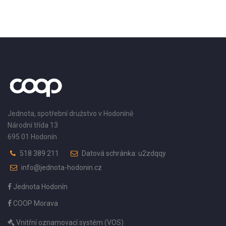
Jednota, spotřební družstvo v Hodoníně
Národní třída 13
695 01 Hodonín
518 389 211
Datová schránka: u2zdqqy
info@jednota-hodonin.cz
Jednota Hodonín
COOP Morava
Vnitřní oznamovací systém (VOS)