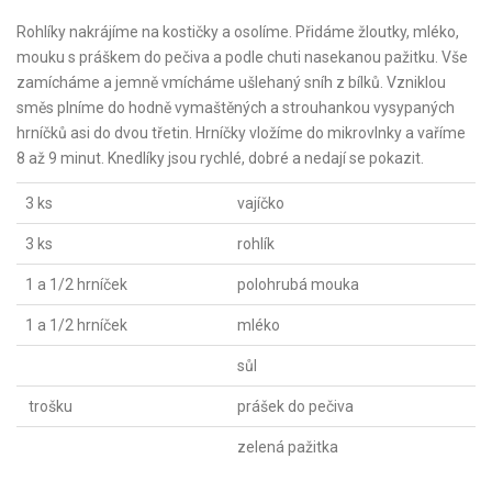
Rohlíky nakrájíme na kostičky a osolíme. Přidáme žloutky, mléko,
mouku s práškem do pečiva a podle chuti nasekanou pažitku. Vše
zamícháme a jemně vmícháme ušlehaný sníh z bílků. Vzniklou
směs plníme do hodně vymaštěných a strouhankou vysypaných
hrníčků asi do dvou třetin. Hrníčky vložíme do mikrovlnky a vaříme
8 až 9 minut. Knedlíky jsou rychlé, dobré a nedají se pokazit.
3 ks
vajíčko
3 ks
rohlík
1 a 1/2 hrníček
polohrubá mouka
1 a 1/2 hrníček
mléko
sůl
trošku
prášek do pečiva
zelená pažitka