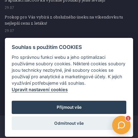
S aplikací naCOOPka vybrané produkty ještě levněji!
29.07
Prokop pro Vás vybírá z obslužného úseku na víkendovku tu
nejlepší cenu z letáku!
29.07
Prokop pro Vás vybírá z obslužného úseku na víkendovku tu
nejlepší cenu z letáku!
Souhlas s použitím COOKIES
29.07
Pro správnou funkci webu a jeho optimalizaci
Kup špekáčky od Váhaly a vyhraj s naCOOPkou sekerku Fiskars
používáme soubory cookies. Některé cookies soubory
jsou technicky nezbytné, jiné soubory cookies se
29.07
používají pro analytické a marketingové účely. K jejich
Prokop pro Vás vybírá na víkendovku ty nejlepší ceny z letáku!
využívání potřebujeme váš souhlas.
29.07
Upravit nastavení cookies
Přijmout vše
Odmítnout vše
Copyright ©2026 Jednota, spotřební družstvo v Hodoníně
Změnit souhlas s použitím COOKIES
Kontakt