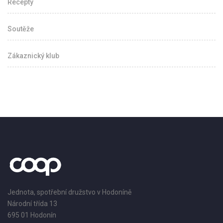
Recepty
Soutěže
Zákaznický klub
Jednota, spotřební družstvo v Hodoníně
Národní třída 13
695 01 Hodonín