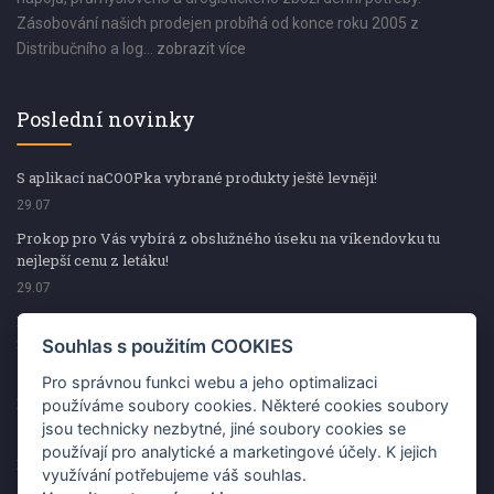
Zásobování našich prodejen probíhá od konce roku 2005 z
Distribučního a log...
zobrazit více
Poslední novinky
S aplikací naCOOPka vybrané produkty ještě levněji!
29.07
Prokop pro Vás vybírá z obslužného úseku na víkendovku tu
nejlepší cenu z letáku!
29.07
Prokop pro Vás vybírá z obslužného úseku na víkendovku tu
nejlepší cenu z letáku!
Souhlas s použitím COOKIES
29.07
Pro správnou funkci webu a jeho optimalizaci
Kup špekáčky od Váhaly a vyhraj s naCOOPkou sekerku Fiskars
používáme soubory cookies. Některé cookies soubory
jsou technicky nezbytné, jiné soubory cookies se
29.07
používají pro analytické a marketingové účely. K jejich
Prokop pro Vás vybírá na víkendovku ty nejlepší ceny z letáku!
využívání potřebujeme váš souhlas.
29.07