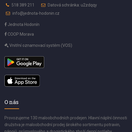
518 389 211
Datová schránka: u2zdqqy
info@jednota-hodonin.cz
Jednota Hodonín
COOP Morava
Vnitřní oznamovací systém (VOS)
O nás
Provozujeme 130 maloobchodních prodejen. Hlavní náplní činnosti
družstva je maloobchodní prodej širokého sortimentu potravin,
nápojů, průmyslového a drogistického zboží denní potřeby.