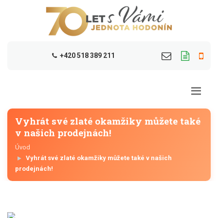
+420 518 389 211
Vyhrát své zlaté okamžiky můžete také
v našich prodejnách!
Úvod
Vyhrát své zlaté okamžiky můžete také v našich
prodejnách!