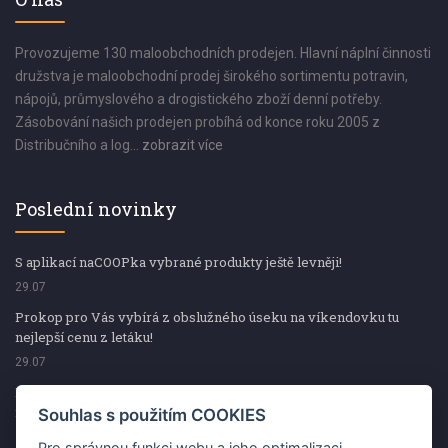
Provozujeme 130 maloobchodních prodejen. Hlavní náplní činnosti
družstva je maloobchodní prodej širokého sortimentu potravin,
nápojů, průmyslového a drogistického zboží denní potřeby.
Zásobování našich prodejen probíhá od konce roku 2005 z
Distribučního a log...
zobrazit více
Poslední novinky
S aplikací naCOOPka vybrané produkty ještě levněji!
29.07
Prokop pro Vás vybírá z obslužného úseku na víkendovku tu
nejlepší cenu z letáku!
29.07
Prokop pro Vás vybírá z obslužného úseku na víkendovku tu
nejlepší cenu z letáku!
Souhlas s použitím COOKIES
29.07
Pro správnou funkci webu a jeho optimalizaci