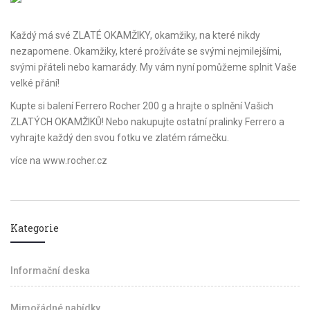
Každý má své ZLATÉ OKAMŽIKY, okamžiky, na které nikdy
nezapomene. Okamžiky, které prožíváte se svými nejmilejšími,
svými přáteli nebo kamarády. My vám nyní pomůžeme splnit Vaše
velké přání!
Kupte si balení Ferrero Rocher 200 g a hrajte o splnění Vašich
ZLATÝCH OKAMŽIKŮ! Nebo nakupujte ostatní pralinky Ferrero a
vyhrajte každý den svou fotku ve zlatém rámečku.
více na www.rocher.cz
Kategorie
Informační deska
Mimořádné nabídky