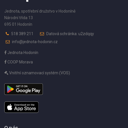
Jednota, spotřební družstvo v Hodoníně
Národní třída 13
695 01 Hodonín
518 389 211
Datová schránka: u2zdqqy
info@jednota-hodonin.cz
Jednota Hodonín
COOP Morava
Vnitřní oznamovací systém (VOS)
O nás