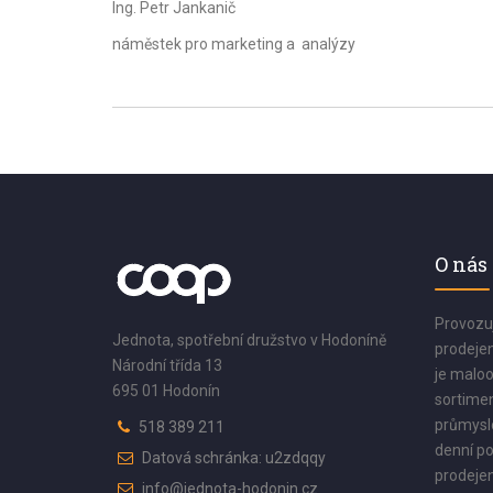
Ing. Petr Jankanič
náměstek pro marketing a analýzy
O nás
Provozu
Jednota, spotřební družstvo v Hodoníně
prodejen
Národní třída 13
je maloo
695 01 Hodonín
sortimen
průmyslo
518 389 211
denní po
Datová schránka: u2zdqqy
prodejen
info@jednota-hodonin.cz