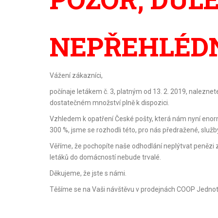
NEPŘEHLÉDN
Vážení zákazníci,
počínaje letákem č. 3, platným od 13. 2. 2019, nalezn
dostatečném množství plně k dispozici.
Vzhledem k opatření České pošty, která nám nyní enor
300 %, jsme se rozhodli této, pro nás předražené, služ
Věříme, že pochopíte naše odhodlání neplýtvat penězi
letáků do domácností nebude trvalé.
Děkujeme, že jste s námi.
Těšíme se na Vaši návštěvu v prodejnách COOP Jednoty