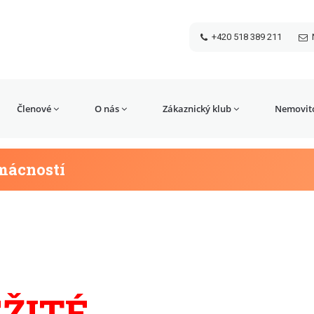
+420 518 389 211
Členové
O nás
Zákaznický klub
Nemovito
mácností
ŽITÉ,