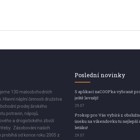
Poslední novinky
S aplikací naCOOPka vybrané pr
jeme 130 maloobchodních
ještě levněji!
. Hlavní náplní činnosti družstva
29.07
bchodní prodej širokého
tu potravin, nápojů,
Prokop pro Vás vybírá z obsluž
vého a drogistického zboží
úseku na víkendovku tu nejlepší 
letáku!
třeby. Zásobování našich
 probíhá od konce roku 2005 z
29.07