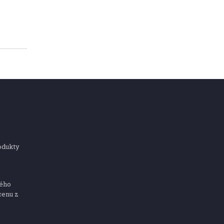
odukty
ného
cenu z