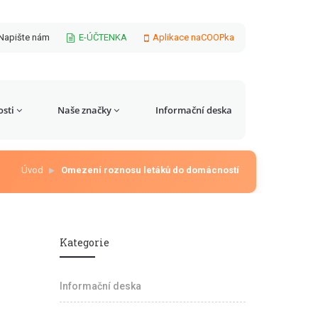
Napište nám
E-ÚČTENKA
Aplikace naCOOPka
sti
Naše značky
Informační deska
Úvod
Omezení roznosu letáků do domácností
Kategorie
Informační deska