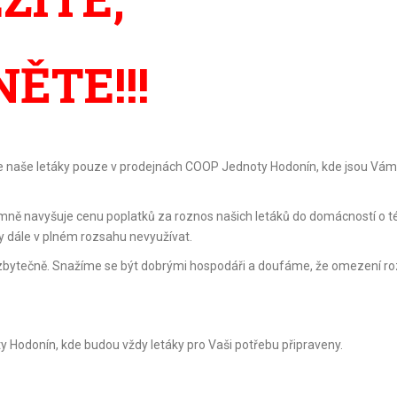
ĚTE!!!
ete naše letáky pouze v prodejnách COOP Jednoty Hodonín, kde jsou Vám
mně navyšuje cenu poplatků za roznos našich letáků do domácností o 
by dále v plném rozsahu nevyužívat.
 zbytečně. Snažíme se být dobrými hospodáři a doufáme, že omezení r
 Hodonín, kde budou vždy letáky pro Vaši potřebu připraveny.