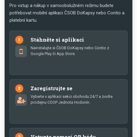
Pro vstup a nákup v samoobslužném režimu budete
potřebovat mobilní aplikaci ČSOB DoKapsy nebo Contio a
platební kartu.
Stáhněte si aplikaci
1
Nainstalujte si ČSOB DoKapsy nebo Contio z
Google Play či App Store.
Zaregistrujte se
2
Vyberte v aplikaci sekci obchodu 24/7 a zvolte
prodejnu COOP Jednota Hodonín.
Vstupte pomocí QR kódu
3