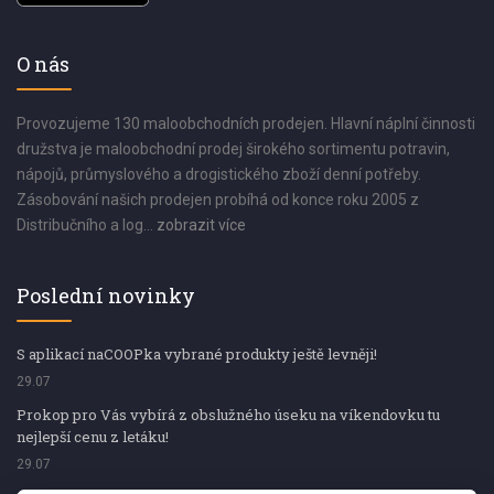
O nás
Provozujeme 130 maloobchodních prodejen. Hlavní náplní činnosti
družstva je maloobchodní prodej širokého sortimentu potravin,
nápojů, průmyslového a drogistického zboží denní potřeby.
Zásobování našich prodejen probíhá od konce roku 2005 z
Distribučního a log...
zobrazit více
Poslední novinky
S aplikací naCOOPka vybrané produkty ještě levněji!
29.07
Prokop pro Vás vybírá z obslužného úseku na víkendovku tu
nejlepší cenu z letáku!
29.07