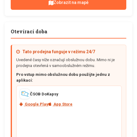
Zobrazit na mapě
Otevírací doba
Tato prodejna funguje v režimu 24/7
Uvedené časy níže označují obslužnou dobu. Mimo ni je
prodejna otevřená v samoobslužném režimu.
Pro vstup mimo obslužnou dobu použijte jednu z
aplikací:
ČSOB DoKapsy
Google Play
App Store