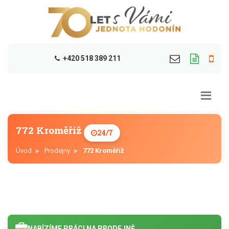
+420 518 389 211
772 Kroměříž
24/7
Úvod
Prodejny
772 Kroměříž
NABÍZÍME PRÁCI NA PRODEJNĚ