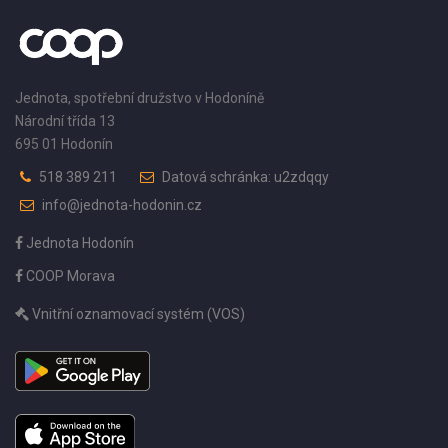
Jednota, spotřební družstvo v Hodoníně
Národní třída 13
695 01 Hodonín
518 389 211
Datová schránka: u2zdqqy
info@jednota-hodonin.cz
Jednota Hodonín
COOP Morava
Vnitřní oznamovací systém (VOS)