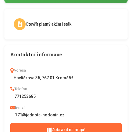
Otevřít platný akční leták
Kontaktní informace
Adresa
Havlíčkova 35, 767 01 Kroměříž
Telefon
771253685
E-mail
771@jednota-hodonin.cz
Zobrazit na mapě