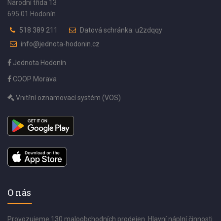
Národní třída 13
695 01 Hodonín
518 389 211
Datová schránka: u2zdqqy
info@jednota-hodonin.cz
Jednota Hodonín
COOP Morava
Vnitřní oznamovací systém (VOS)
O nás
Provozujeme 130 maloobchodních prodejen. Hlavní náplní činnosti