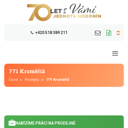
+420 518 389 211
771 Kroměříž
Úvod
Prodejny
771 Kroměříž
NABÍZÍME PRÁCI NA PRODEJNĚ