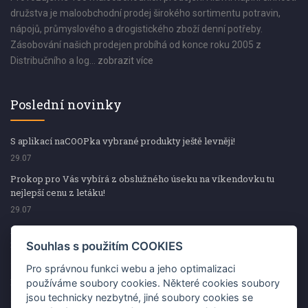
družstva je maloobchodní prodej širokého sortimentu potravin,
nápojů, průmyslového a drogistického zboží denní potřeby.
Zásobování našich prodejen probíhá od konce roku 2005 z
Distribučního a log...
zobrazit více
Poslední novinky
S aplikací naCOOPka vybrané produkty ještě levněji!
29.07
Prokop pro Vás vybírá z obslužného úseku na víkendovku tu
nejlepší cenu z letáku!
29.07
Prokop pro Vás vybírá z obslužného úseku na víkendovku tu
nejlepší cenu z letáku!
Souhlas s použitím COOKIES
29.07
Pro správnou funkci webu a jeho optimalizaci
Kup špekáčky od Váhaly a vyhraj s naCOOPkou sekerku Fiskars
používáme soubory cookies. Některé cookies soubory
jsou technicky nezbytné, jiné soubory cookies se
29.07