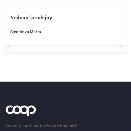
Vedoucí prodejny
Štenclová Marta
Jednota, spotřební družstvo v Hodoníně