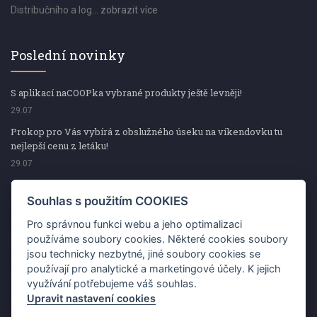
Distribučního a log...
zobrazit více
Poslední novinky
S aplikací naCOOPka vybrané produkty ještě levněji!
29.07
Prokop pro Vás vybírá z obslužného úseku na víkendovku tu
nejlepší cenu z letáku!
29.07
Prokop pro Vás vybírá z obslužného úseku na víkendovku tu
nejlepší cenu z letáku!
Souhlas s použitím COOKIES
29.07
Pro správnou funkci webu a jeho optimalizaci
Kup špekáčky od Váhaly a vyhraj s naCOOPkou sekerku Fiskars
používáme soubory cookies. Některé cookies soubory
jsou technicky nezbytné, jiné soubory cookies se
29.07
používají pro analytické a marketingové účely. K jejich
Prokop pro Vás vybírá na víkendovku ty nejlepší ceny z letáku!
využívání potřebujeme váš souhlas.
29.07
Upravit nastavení cookies