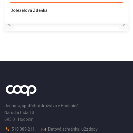
Doleželová Zdeňka
Jednota, spotřební družstvo v Hodoníně
Národní třída 13
695 01 Hodonín
518 389 211
Datová schránka: u2zdqqy