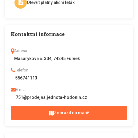
Otevřít platný akční leták
Kontaktní informace
Adresa
Masarykova č. 304, 74245 Fulnek
Telefon
556741113
E-mail
751@prodejna.jednota-hodonin.cz
Zobrazit na mapě