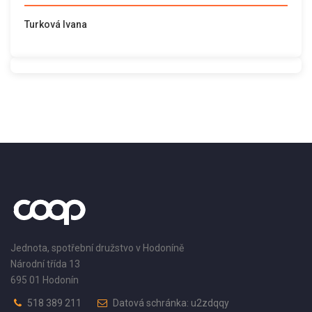
Turková Ivana
Jednota, spotřební družstvo v Hodoníně
Národní třída 13
695 01 Hodonín
518 389 211
Datová schránka: u2zdqqy