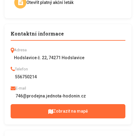
Otevřít platný akční leták
Kontaktní informace
Adresa
Hodslavice č. 22, 74271 Hodslavice
Telefon
556750214
E-mail
746@prodejna.jednota-hodonin.cz
Zobrazit na mapě