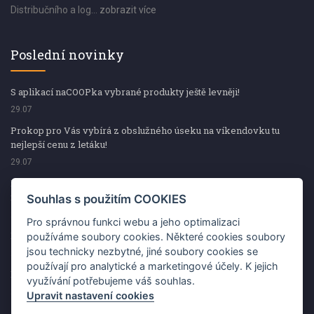
Distribučního a log...
zobrazit více
Poslední novinky
S aplikací naCOOPka vybrané produkty ještě levněji!
29.07
Prokop pro Vás vybírá z obslužného úseku na víkendovku tu
nejlepší cenu z letáku!
29.07
Prokop pro Vás vybírá z obslužného úseku na víkendovku tu
nejlepší cenu z letáku!
Souhlas s použitím COOKIES
29.07
Pro správnou funkci webu a jeho optimalizaci
Kup špekáčky od Váhaly a vyhraj s naCOOPkou sekerku Fiskars
používáme soubory cookies. Některé cookies soubory
jsou technicky nezbytné, jiné soubory cookies se
29.07
používají pro analytické a marketingové účely. K jejich
Prokop pro Vás vybírá na víkendovku ty nejlepší ceny z letáku!
využívání potřebujeme váš souhlas.
29.07
Upravit nastavení cookies