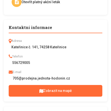
Otevřít platný akční leták
Kontaktní informace
Adresa
Kateřinice č. 141, 74258 Kateřinice
Telefon
556729005
E-mail
705@prodejna.jednota-hodonin.cz
Zobrazit na mapě