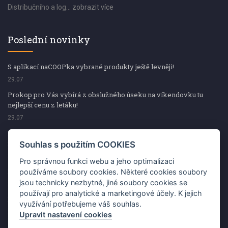
Distribučního a log...
zobrazit více
Poslední novinky
S aplikací naCOOPka vybrané produkty ještě levněji!
29.07
Prokop pro Vás vybírá z obslužného úseku na víkendovku tu
nejlepší cenu z letáku!
29.07
Prokop pro Vás vybírá z obslužného úseku na víkendovku tu
nejlepší cenu z letáku!
Souhlas s použitím COOKIES
29.07
Pro správnou funkci webu a jeho optimalizaci
Kup špekáčky od Váhaly a vyhraj s naCOOPkou sekerku Fiskars
používáme soubory cookies. Některé cookies soubory
jsou technicky nezbytné, jiné soubory cookies se
29.07
používají pro analytické a marketingové účely. K jejich
Prokop pro Vás vybírá na víkendovku ty nejlepší ceny z letáku!
využívání potřebujeme váš souhlas.
29.07
Upravit nastavení cookies