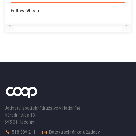
Foltová Vlasta
Jednota, spotřební družstvo v Hodoníně
Národní třída 13
695 01 Hodonín
518 389 211
Datová schránka: u2zdqqy