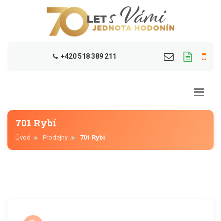
+420 518 389 211
701 Rybí
Úvod
Prodejny
701 Rybí