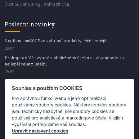
Distribučního a log...
zobrazit více
Poslední novinky
S aplikací naCOOPka vybrané produkty ještě levněji!
29.07
Prokop pro Vás vybírá z obslužného úseku na víkendovku tu
nejlepší cenu z letáku!
29.07
Prokop pro Vás vybírá z obslužného úseku na víkendovku tu
nejlepší cenu z letáku!
Souhlas s použitím COOKIES
29.07
Pro správnou funkci webu a jeho optimalizaci
Kup špekáčky od Váhaly a vyhraj s naCOOPkou sekerku Fiskars
používáme soubory cookies. Některé cookies soubory
jsou technicky nezbytné, jiné soubory cookies se
29.07
používají pro analytické a marketingové účely. K jejich
Prokop pro Vás vybírá na víkendovku ty nejlepší ceny z letáku!
využívání potřebujeme váš souhlas.
29.07
Upravit nastavení cookies