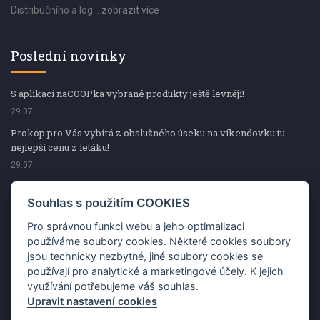
Distribučního a log...
zobrazit více
Poslední novinky
S aplikací naCOOPka vybrané produkty ještě levněji!
29.07
Prokop pro Vás vybírá z obslužného úseku na víkendovku tu
nejlepší cenu z letáku!
29.07
Prokop pro Vás vybírá z obslužného úseku na víkendovku tu
nejlepší cenu z letáku!
Souhlas s použitím COOKIES
29.07
Pro správnou funkci webu a jeho optimalizaci
Kup špekáčky od Váhaly a vyhraj s naCOOPkou sekerku Fiskars
používáme soubory cookies. Některé cookies soubory
jsou technicky nezbytné, jiné soubory cookies se
29.07
používají pro analytické a marketingové účely. K jejich
Prokop pro Vás vybírá na víkendovku ty nejlepší ceny z letáku!
využívání potřebujeme váš souhlas.
29.07
Upravit nastavení cookies