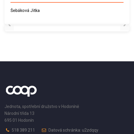
Šebáková Jitka
Jednota, spotřební družstvo v Hodoníně
Národní třída 13
695 01 Hodonín
518 389 211
Datová schránka: u2zdqqy