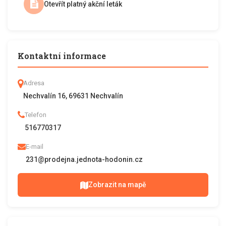
Otevřít platný akční leták
Kontaktní informace
Adresa
Nechvalín 16, 69631 Nechvalín
Telefon
516770317
E-mail
231@prodejna.jednota-hodonin.cz
Zobrazit na mapě