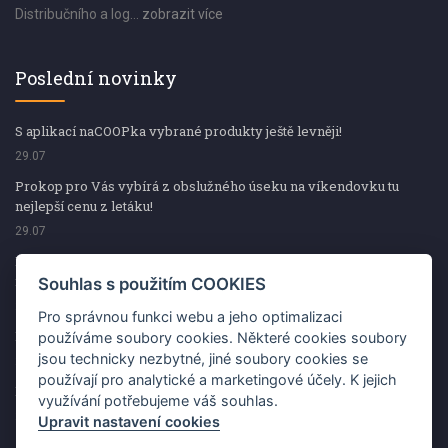
Distribučního a log...
zobrazit více
Poslední novinky
S aplikací naCOOPka vybrané produkty ještě levněji!
29.07
Prokop pro Vás vybírá z obslužného úseku na víkendovku tu
nejlepší cenu z letáku!
29.07
Prokop pro Vás vybírá z obslužného úseku na víkendovku tu
nejlepší cenu z letáku!
Souhlas s použitím COOKIES
29.07
Pro správnou funkci webu a jeho optimalizaci
Kup špekáčky od Váhaly a vyhraj s naCOOPkou sekerku Fiskars
používáme soubory cookies. Některé cookies soubory
jsou technicky nezbytné, jiné soubory cookies se
29.07
používají pro analytické a marketingové účely. K jejich
Prokop pro Vás vybírá na víkendovku ty nejlepší ceny z letáku!
využívání potřebujeme váš souhlas.
29.07
Upravit nastavení cookies