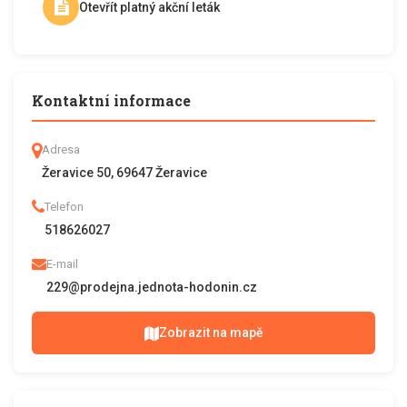
Otevřít platný akční leták
Kontaktní informace
Adresa
Žeravice 50, 69647 Žeravice
Telefon
518626027
E-mail
229@prodejna.jednota-hodonin.cz
Zobrazit na mapě