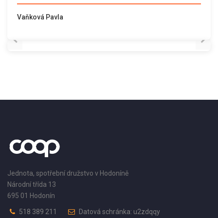
Vaňková Pavla
Jednota, spotřební družstvo v Hodoníně
Národní třída 13
695 01 Hodonín
518 389 211
Datová schránka: u2zdqqy