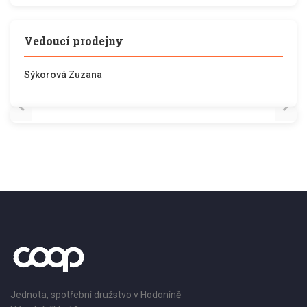
Vedoucí prodejny
Sýkorová Zuzana
Jednota, spotřební družstvo v Hodoníně