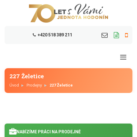
+420 518 389 211
227 Želetice
Úvod
Prodejny
227 Želetice
NABÍZÍME PRÁCI NA PRODEJNĚ