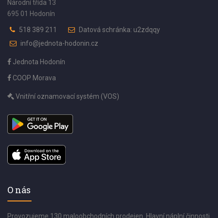
Národní třída 13
695 01 Hodonín
518 389 211
Datová schránka: u2zdqqy
info@jednota-hodonin.cz
Jednota Hodonín
COOP Morava
Vnitřní oznamovací systém (VOS)
O nás
Provozujeme 130 maloobchodních prodejen. Hlavní náplní činnosti