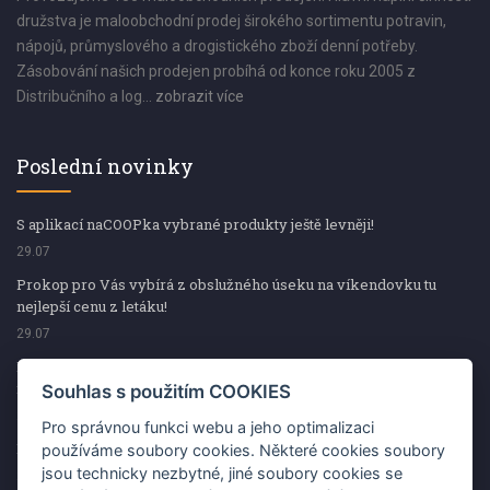
družstva je maloobchodní prodej širokého sortimentu potravin,
nápojů, průmyslového a drogistického zboží denní potřeby.
Zásobování našich prodejen probíhá od konce roku 2005 z
Distribučního a log...
zobrazit více
Poslední novinky
S aplikací naCOOPka vybrané produkty ještě levněji!
29.07
Prokop pro Vás vybírá z obslužného úseku na víkendovku tu
nejlepší cenu z letáku!
29.07
Prokop pro Vás vybírá z obslužného úseku na víkendovku tu
nejlepší cenu z letáku!
Souhlas s použitím COOKIES
29.07
Pro správnou funkci webu a jeho optimalizaci
Kup špekáčky od Váhaly a vyhraj s naCOOPkou sekerku Fiskars
používáme soubory cookies. Některé cookies soubory
jsou technicky nezbytné, jiné soubory cookies se
29.07