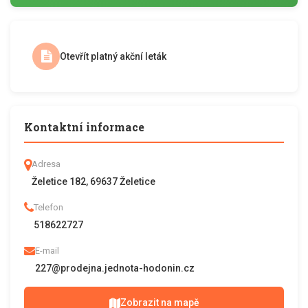
Otevřít platný akční leták
Kontaktní informace
Adresa
Želetice 182, 69637 Želetice
Telefon
518622727
E-mail
227@prodejna.jednota-hodonin.cz
Zobrazit na mapě