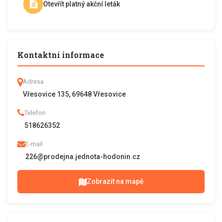
Otevřít platný akční leták
Kontaktní informace
Adresa
Vřesovice 135, 69648 Vřesovice
Telefon
518626352
E-mail
226@prodejna.jednota-hodonin.cz
Zobrazit na mapě