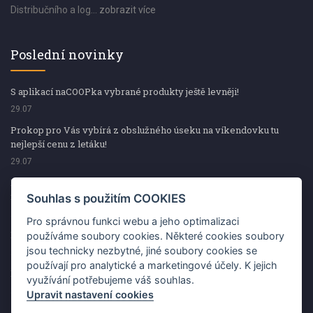
Distribučního a log...
zobrazit více
Poslední novinky
S aplikací naCOOPka vybrané produkty ještě levněji!
29.07
Prokop pro Vás vybírá z obslužného úseku na víkendovku tu
nejlepší cenu z letáku!
29.07
Prokop pro Vás vybírá z obslužného úseku na víkendovku tu
nejlepší cenu z letáku!
Souhlas s použitím COOKIES
29.07
Pro správnou funkci webu a jeho optimalizaci
Kup špekáčky od Váhaly a vyhraj s naCOOPkou sekerku Fiskars
používáme soubory cookies. Některé cookies soubory
jsou technicky nezbytné, jiné soubory cookies se
29.07
používají pro analytické a marketingové účely. K jejich
Prokop pro Vás vybírá na víkendovku ty nejlepší ceny z letáku!
využívání potřebujeme váš souhlas.
29.07
Upravit nastavení cookies