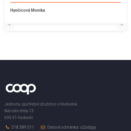
Hynčicová Monika
Jednota, spotřební družstvo v Hodoníně
Národní třída 13
695 01 Hodonín
518 389 211
Datová schránka: u2zdqqy