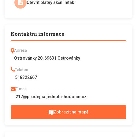
Otevřít platný akční leták
Kontaktní informace
Adresa
Ostrovánky 20, 69631 Ostrovánky
Telefon
518322667
E-mail
217@prodejna.jednota-hodonin.cz
Zobrazit na mapě