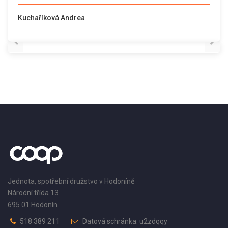
Kuchaříková Andrea
Jednota, spotřební družstvo v Hodoníně
Národní třída 13
695 01 Hodonín
518 389 211
Datová schránka: u2zdqqy