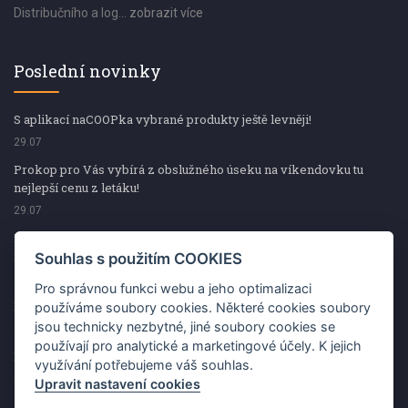
Distribučního a log...
zobrazit více
Poslední novinky
S aplikací naCOOPka vybrané produkty ještě levněji!
29.07
Prokop pro Vás vybírá z obslužného úseku na víkendovku tu
nejlepší cenu z letáku!
29.07
Prokop pro Vás vybírá z obslužného úseku na víkendovku tu
nejlepší cenu z letáku!
Souhlas s použitím COOKIES
29.07
Pro správnou funkci webu a jeho optimalizaci
Kup špekáčky od Váhaly a vyhraj s naCOOPkou sekerku Fiskars
používáme soubory cookies. Některé cookies soubory
jsou technicky nezbytné, jiné soubory cookies se
29.07
používají pro analytické a marketingové účely. K jejich
Prokop pro Vás vybírá na víkendovku ty nejlepší ceny z letáku!
využívání potřebujeme váš souhlas.
29.07
Upravit nastavení cookies