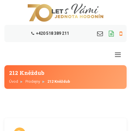
+420 518 389 211
212 Kněždub
Úvod
Prodejny
212 Kněždub