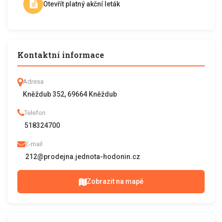
Otevřít platný akční leták
Kontaktní informace
Adresa
Kněždub 352, 69664 Kněždub
Telefon
518324700
E-mail
212@prodejna.jednota-hodonin.cz
Zobrazit na mapě