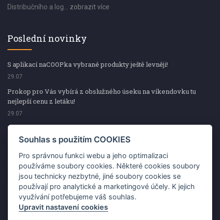
Distribučního a log...
zobrazit více
Poslední novinky
S aplikací naCOOPka vybrané produkty ještě levněji!
29.07
Prokop pro Vás vybírá z obslužného úseku na víkendovku tu
nejlepší cenu z letáku!
29.07
Prokop pro Vás vybírá z obslužného úseku na víkendovku tu
nejlepší cenu z letáku!
Souhlas s použitím COOKIES
29.07
Pro správnou funkci webu a jeho optimalizaci
Kup špekáčky od Váhaly a vyhraj s naCOOPkou sekerku Fiskars
používáme soubory cookies. Některé cookies soubory
jsou technicky nezbytné, jiné soubory cookies se
29.07
používají pro analytické a marketingové účely. K jejich
Prokop pro Vás vybírá na víkendovku ty nejlepší ceny z letáku!
využívání potřebujeme váš souhlas.
29.07
Upravit nastavení cookies