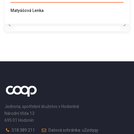
Matyášová Lenka
Jednota, spotřební družstvo v Hodoníně
Národní třída 13
695 01 Hodonín
518 389 211
Datová schránka: u2zdqqy