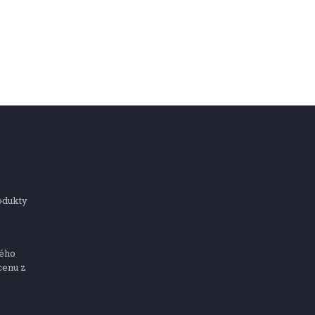
odukty
ného
cenu z