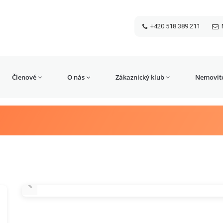
+420 518 389 211
Členové
O nás
Zákaznický klub
Nemovito