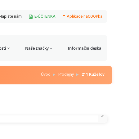
Napište nám
E-ÚČTENKA
Aplikace naCOOPka
sti
Naše značky
Informační deska
Úvod
Prodejny
211 Kuželov