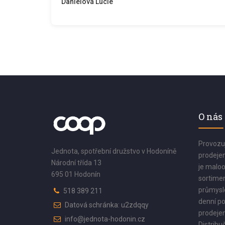
Danielová Lucie
O nás
Provozu
Jednota, spotřební družstvo v Hodoníně
prodejen
Národní třída 13
je maloo
695 01 Hodonín
sortimen
průmyslo
518 389 211
denní po
Datová schránka: u2zdqqy
prodejen
info@jednota-hodonin.cz
Distribuč