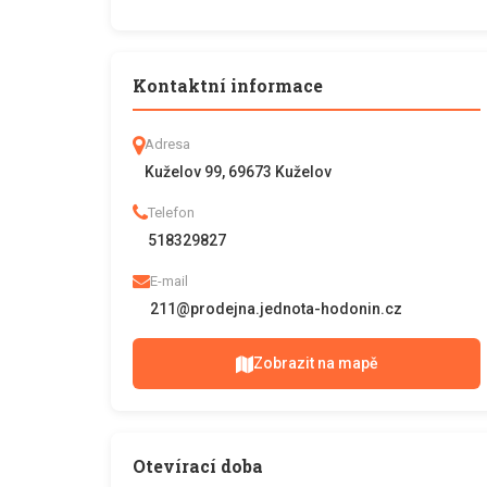
Kontaktní informace
Adresa
Kuželov 99, 69673 Kuželov
Telefon
518329827
E-mail
211@prodejna.jednota-hodonin.cz
Zobrazit na mapě
Otevírací doba