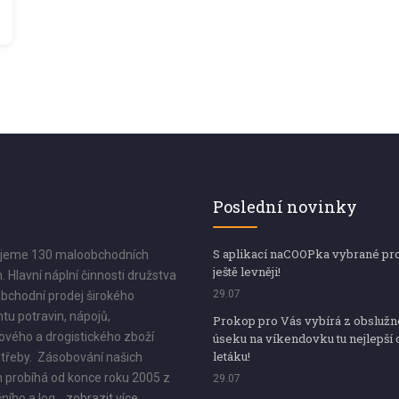
Poslední novinky
S aplikací naCOOPka vybrané pr
jeme 130 maloobchodních
ještě levněji!
. Hlavní náplní činnosti družstva
29.07
bchodní prodej širokého
tu potravin, nápojů,
Prokop pro Vás vybírá z obsluž
vého a drogistického zboží
úseku na víkendovku tu nejlepší 
letáku!
třeby. Zásobování našich
 probíhá od konce roku 2005 z
29.07
ního a log...
zobrazit více