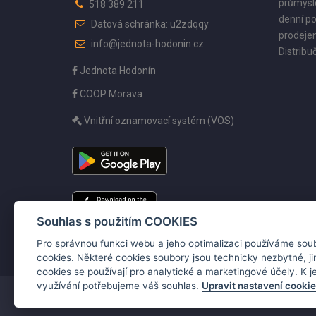
průmyslo
518 389 211
denní po
Datová schránka: u2zdqqy
prodejen
info@jednota-hodonin.cz
Distribuč
Jednota Hodonín
COOP Morava
Vnitřní oznamovací systém (VOS)
Souhlas s použitím COOKIES
Pro správnou funkci webu a jeho optimalizaci používáme sou
cookies. Některé cookies soubory jsou technicky nezbytné, j
cookies se používají pro analytické a marketingové účely. K je
využívání potřebujeme váš souhlas.
Upravit nastavení cooki
Copyright ©2026 Jednota, spotřební družstvo v Hodoníně