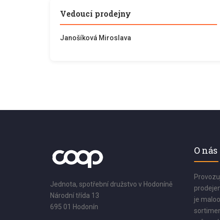
Vedoucí prodejny
Janošíková Miroslava
O nás
Provozu
Jednota, spotřební družstvo v Hodoníně
prodejen
Národní třída 13
je maloo
695 01 Hodonín
sortimen