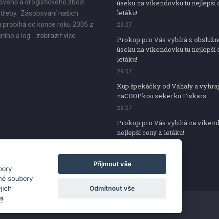
vého a drogistického zboží
úseku na víkendovku tu nejlepší 
letáku!
třeby. Zásobování našich
 probíhá od konce roku 2005 z
29.07
ního a log...
zobrazit více
Prokop pro Vás vybírá z obsluž
úseku na víkendovku tu nejlepší 
letáku!
29.07
Kup špekáčky od Váhaly a vyhraj
naCOOPkou sekerku Fiskars
29.07
Prokop pro Vás vybírá na víken
nejlepší ceny z letáku!
29.07
Přijmout vše
bory
iné soubory
Odmítnout vše
jich
es