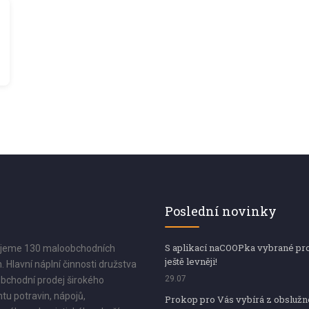
Poslední novinky
S aplikací naCOOPka vybrané pr
jeme 130 maloobchodních
ještě levněji!
. Hlavní náplní činnosti družstva
29.07
bchodní prodej širokého
tu potravin, nápojů,
Prokop pro Vás vybírá z obsluž