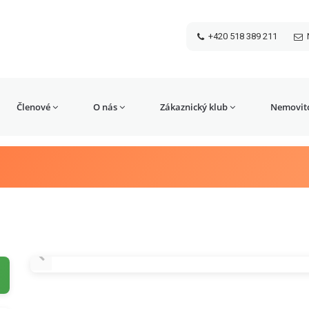
+420 518 389 211
Členové
O nás
Zákaznický klub
Nemovito