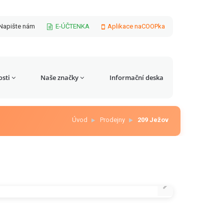
Napište nám
E-ÚČTENKA
Aplikace naCOOPka
sti
Naše značky
Informační deska
Úvod
Prodejny
209 Ježov