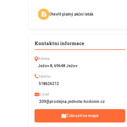
Otevřít platný akční leták
Kontaktní informace
Adresa
Ježov 8, 69648 Ježov
Telefon
518626212
E-mail
209@prodejna.jednota-hodonin.cz
Zobrazit na mapě