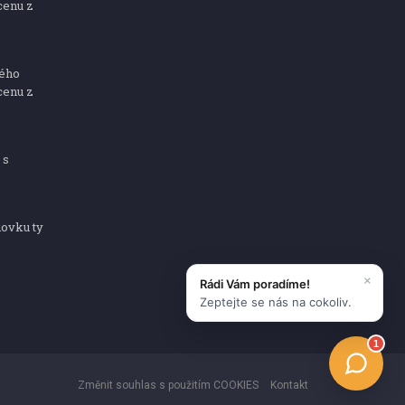
cenu z
ného
cenu z
 s
dovku ty
Změnit souhlas s použitím COOKIES
Kontakt