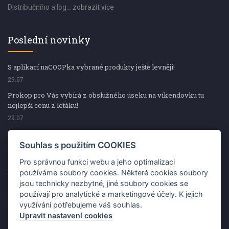
Distribučního a log...
zobrazit více
Poslední novinky
S aplikací naCOOPka vybrané produkty ještě levněji!
29.07
Prokop pro Vás vybírá z obslužného úseku na víkendovku tu
nejlepší cenu z letáku!
29.07
Prokop pro Vás vybírá z obslužného úseku na víkendovku tu
nejlepší cenu z letáku!
Souhlas s použitím COOKIES
29.07
Pro správnou funkci webu a jeho optimalizaci
Kup špekáčky od Váhaly a vyhraj s naCOOPkou sekerku Fiskars
používáme soubory cookies. Některé cookies soubory
jsou technicky nezbytné, jiné soubory cookies se
29.07
používají pro analytické a marketingové účely. K jejich
Prokop pro Vás vybírá na víkendovku ty nejlepší ceny z letáku!
využívání potřebujeme váš souhlas.
29.07
Upravit nastavení cookies