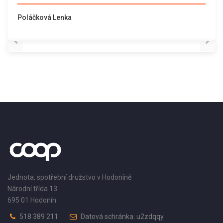
Poláčková Lenka
Jednota, spotřební družstvo v Hodoníně
Národní třída 13
695 01 Hodonín
518 389 211
Datová schránka: u2zdqqy