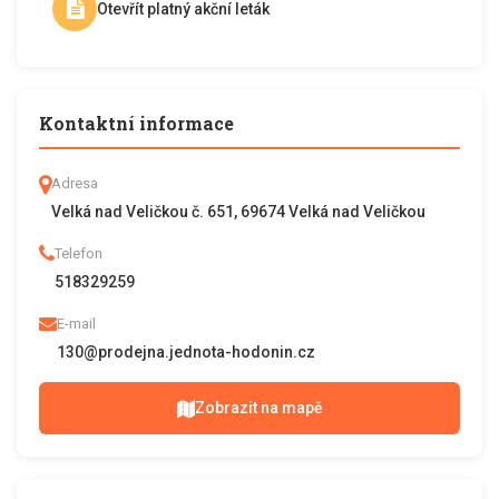
Otevřít platný akční leták
Kontaktní informace
Adresa
Velká nad Veličkou č. 651, 69674 Velká nad Veličkou
Telefon
518329259
E-mail
130@prodejna.jednota-hodonin.cz
Zobrazit na mapě