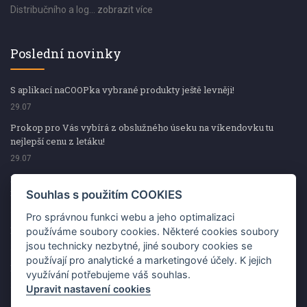
Distribučního a log...
zobrazit více
Poslední novinky
S aplikací naCOOPka vybrané produkty ještě levněji!
29.07
Prokop pro Vás vybírá z obslužného úseku na víkendovku tu
nejlepší cenu z letáku!
29.07
Prokop pro Vás vybírá z obslužného úseku na víkendovku tu
nejlepší cenu z letáku!
Souhlas s použitím COOKIES
29.07
Pro správnou funkci webu a jeho optimalizaci
Kup špekáčky od Váhaly a vyhraj s naCOOPkou sekerku Fiskars
používáme soubory cookies. Některé cookies soubory
jsou technicky nezbytné, jiné soubory cookies se
29.07
používají pro analytické a marketingové účely. K jejich
Prokop pro Vás vybírá na víkendovku ty nejlepší ceny z letáku!
využívání potřebujeme váš souhlas.
29.07
Upravit nastavení cookies