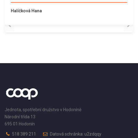
Halíčková Hana
Jednota, spotřební družstvo v Hodoníně
Národní třída 13
695 01 Hodonín
518 389 211
Datová schránka: u2zdqqy