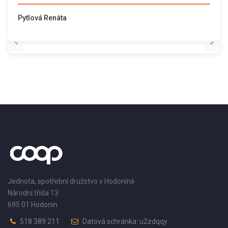
Pytlová Renáta
Jednota, spotřební družstvo v Hodoníně
Národní třída 13
695 01 Hodonín
518 389 211
Datová schránka: u2zdqqy