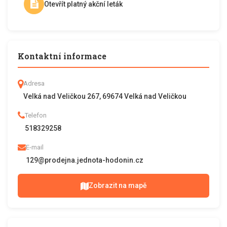
Otevřít platný akční leták
Kontaktní informace
Adresa
Velká nad Veličkou 267, 69674 Velká nad Veličkou
Telefon
518329258
E-mail
129@prodejna.jednota-hodonin.cz
Zobrazit na mapě