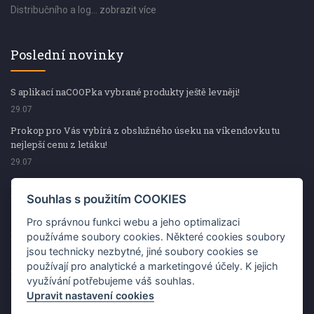
Distribučního a log...
zobrazit více
Poslední novinky
S aplikací naCOOPka vybrané produkty ještě levněji!
29.07
Prokop pro Vás vybírá z obslužného úseku na víkendovku tu
nejlepší cenu z letáku!
29.07
Prokop pro Vás vybírá z obslužného úseku na víkendovku tu
nejlepší cenu z letáku!
Souhlas s použitím COOKIES
29.07
Pro správnou funkci webu a jeho optimalizaci
Kup špekáčky od Váhaly a vyhraj s naCOOPkou sekerku Fiskars
používáme soubory cookies. Některé cookies soubory
jsou technicky nezbytné, jiné soubory cookies se
29.07
používají pro analytické a marketingové účely. K jejich
Prokop pro Vás vybírá na víkendovku ty nejlepší ceny z letáku!
využívání potřebujeme váš souhlas.
29.07
Upravit nastavení cookies