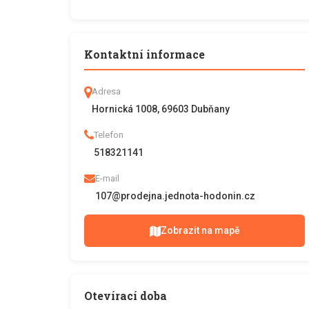
Kontaktní informace
Adresa
Hornická 1008, 69603 Dubňany
Telefon
518321141
E-mail
107@prodejna.jednota-hodonin.cz
Zobrazit na mapě
Otevírací doba