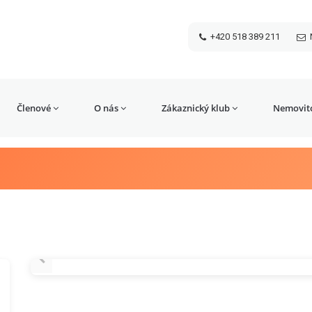
+420 518 389 211
Členové
O nás
Zákaznický klub
Nemovito