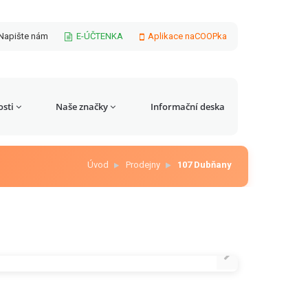
Napište nám
E-ÚČTENKA
Aplikace naCOOPka
sti
Naše značky
Informační deska
Úvod
Prodejny
107 Dubňany