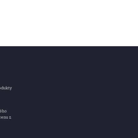
odukty
ného
cenu z