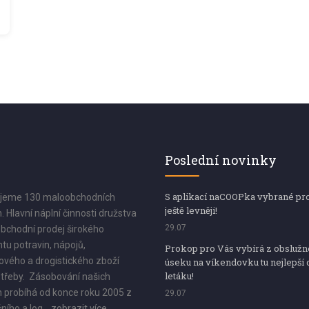
Poslední novinky
S aplikací naCOOPka vybrané pr
jeme 130 maloobchodních
ještě levněji!
. Hlavní náplní činnosti družstva
29.07
bchodní prodej širokého
tu potravin, nápojů,
Prokop pro Vás vybírá z obsluž
vého a drogistického zboží
úseku na víkendovku tu nejlepší 
letáku!
třeby. Zásobování našich
 probíhá od konce roku 2005 z
29.07
ního a log...
zobrazit více