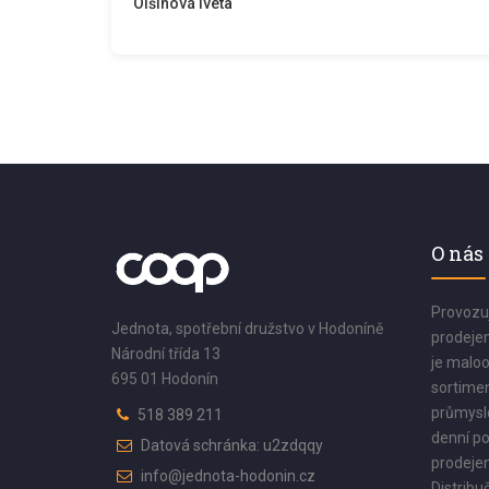
Olšinová Iveta
O nás
Provozu
Jednota, spotřební družstvo v Hodoníně
prodejen
Národní třída 13
je maloo
695 01 Hodonín
sortimen
průmyslo
518 389 211
denní po
Datová schránka: u2zdqqy
prodejen
info@jednota-hodonin.cz
Distribuč