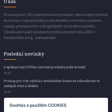
O nás
Provozujeme 130 maloobchodních prodejen. Hlavní náplní činnosti
družstva je maloobchodní prodej širokého sortimentu potravin,
nápojů, průmyslového a drogistického zboží denní potřeby.
Zásobování našich prodejen probíhá od konce roku 2005 z
Distribučního a log...
zobrazit více
Poslední novinky
S aplikací naCOOPka vybrané produkty ještě levněji!
29.07
Prokop pro Vás vybírá z obslužného úseku na víkendovku tu
nejlepší cenu z letáku!
29.07
Prokop pro Vás vybírá z obslužného úseku na víkendovku tu
nejlepší cenu z letáku!
Souhlas s použitím COOKIES
29.07