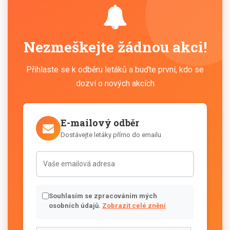
Nezmeškejte žádnou akci!
Přihlaste se k odběru letáků a buďte první, kdo se
dozví o nových akcích
E-mailový odběr
Dostávejte letáky přímo do emailu
Souhlasím se zpracováním mých
osobních údajů.
Zobrazit celé znění