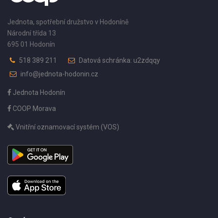
Jednota, spotřební družstvo v Hodoníně
Národní třída 13
695 01 Hodonín
518 389 211
Datová schránka: u2zdqqy
info@jednota-hodonin.cz
Jednota Hodonín
COOP Morava
Vnitřní oznamovací systém (VOS)