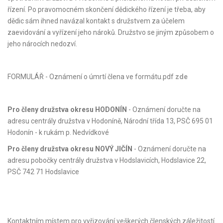
řízení. Po pravomocném skončení dědického řízení je třeba, aby
dědic sám ihned navázal kontakt s družstvem za účelem
zaevidování a vyřízení jeho nároků. Družstvo se jiným způsobem o
jeho nárocích nedozví.
FORMULÁŘ - Oznámení o úmrtí člena ve formátu.pdf
zde
Pro členy družstva okresu HODONÍN
- Oznámení doručte na
adresu centrály družstva v Hodoníně, Národní třída 13, PSČ 695 01
Hodonín - k rukám p. Nedvídkové
Pro členy družstva okresu NOVÝ JIČÍN
- Oznámení doručte na
adresu pobočky centrály družstva v Hodslavicích, Hodslavice 22,
PSČ 742 71 Hodslavice
Kontaktním místem pro vyřizování veškerých členských záležitostí