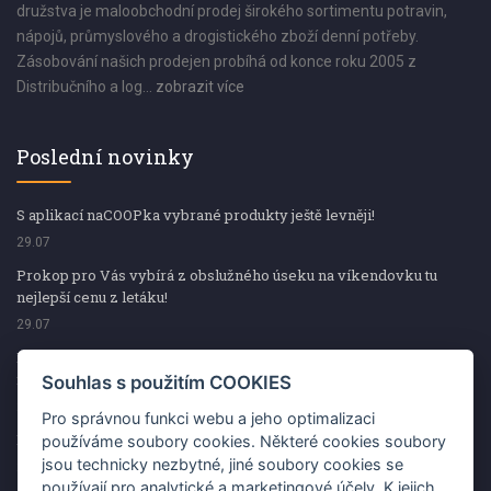
družstva je maloobchodní prodej širokého sortimentu potravin,
nápojů, průmyslového a drogistického zboží denní potřeby.
Zásobování našich prodejen probíhá od konce roku 2005 z
Distribučního a log...
zobrazit více
Poslední novinky
S aplikací naCOOPka vybrané produkty ještě levněji!
29.07
Prokop pro Vás vybírá z obslužného úseku na víkendovku tu
nejlepší cenu z letáku!
29.07
Prokop pro Vás vybírá z obslužného úseku na víkendovku tu
nejlepší cenu z letáku!
Souhlas s použitím COOKIES
29.07
Pro správnou funkci webu a jeho optimalizaci
Kup špekáčky od Váhaly a vyhraj s naCOOPkou sekerku Fiskars
používáme soubory cookies. Některé cookies soubory
jsou technicky nezbytné, jiné soubory cookies se
29.07
používají pro analytické a marketingové účely. K jejich