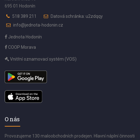
695 01 Hodonín
518 389 211
Datová schránka: u2zdqqy
info@jednota-hodonin.cz
Jednota Hodonín
COOP Morava
Vnitřní oznamovací systém (VOS)
O nás
Provozujeme 130 maloobchodních prodejen. Hlavní náplní činnosti