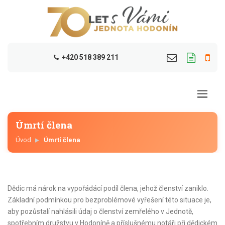
+420 518 389 211
Úmrtí člena
Úvod
Úmrtí člena
Dědic má nárok na vypořádácí podíl člena, jehož členství zaniklo.
Základní podmínkou pro bezproblémové vyřešení této situace je,
aby pozůstalí nahlásili údaj o členství zemřelého v Jednotě,
spotřebním družstvu v Hodoníně a příslušnému notáři při dědickém