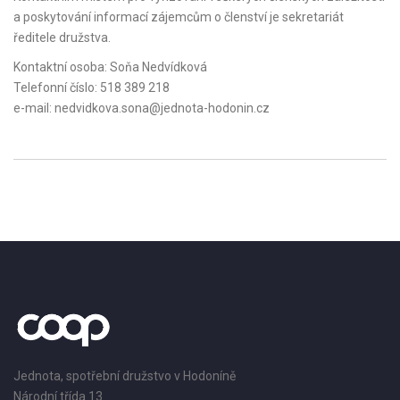
a poskytování informací zájemcům o členství je sekretariát
ředitele družstva.
Kontaktní osoba: Soňa Nedvídková
Telefonní číslo: 518 389 218
e-mail:
nedvidkova.sona@jednota-hodonin.cz
Jednota, spotřební družstvo v Hodoníně
Národní třída 13