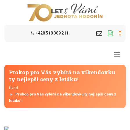
+420 518 389 211
Prokop pro Vás vybírá na víkendovku
ty nejlepší ceny z letáku!
Úvod
Prokop pro Vás vybírá na víkendovku ty nejlepší ceny z
letáku!