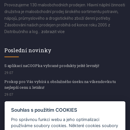
Provozujeme 130 maloobchodních prodejen. Hlavní náplní činnosti
družstva je maloobchodní prodej širokého sortimentu potravin,
nápojů, průmyslového a drogistického zboží denní potřeby.
Zásobování našich prodejen probíhá od konce roku 2005 z
Distribučního a log...
zobrazit více
Poslední novinky
S aplikací naCOOPka vybrané produkty ještě levněji!
29.07
Prokop pro Vás vybírá z obslužného úseku na víkendovku tu
nejlepší cenu z letáku!
29.07
Prokop pro Vás vybírá z obslužného úseku na víkendovku tu
nejlepší cenu z letáku!
Souhlas s použitím COOKIES
29.07
Pro správnou funkci webu a jeho optimalizaci
Kup špekáčky od Váhaly a vyhraj s naCOOPkou sekerku Fiskars
používáme soubory cookies. Některé cookies soubory