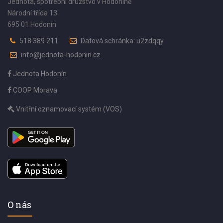
Jednota, spotřební družstvo v Hodoníně
Národní třída 13
695 01 Hodonín
518 389 211
Datová schránka: u2zdqqy
info@jednota-hodonin.cz
Jednota Hodonín
COOP Morava
Vnitřní oznamovací systém (VOS)
O nás